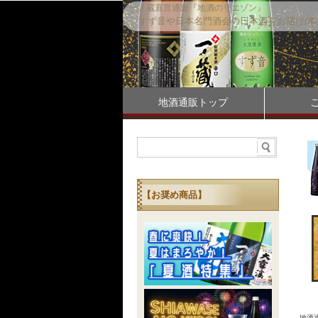
一ノ蔵直営通販『地酒のリエゾン』
すず音や日本名門酒会の日本酒をお届け(本
地酒通販トップ
【お奨め商品】
地酒