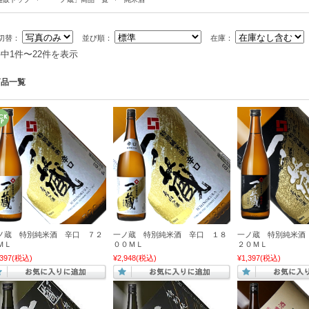
切替：
並び順：
在庫：
件中1件〜22件を表示
商品一覧
ノ蔵 特別純米酒 辛口 ７２
一ノ蔵 特別純米酒 辛口 １８
一ノ蔵 特別純米酒
ＭＬ
００ＭＬ
２０ＭＬ
397
(税込)
¥2,948
(税込)
¥1,397
(税込)