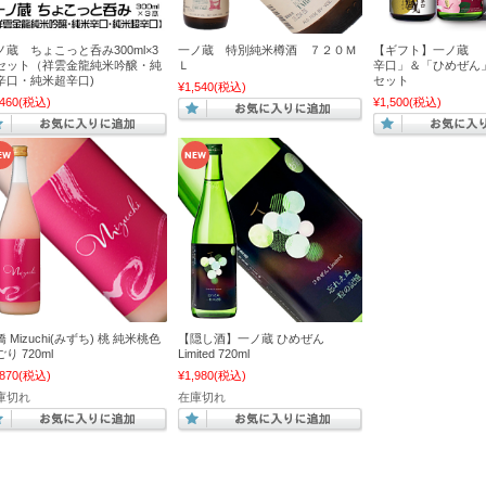
ノ蔵 ちょこっと呑み300ml×3
一ノ蔵 特別純米樽酒 ７２０Ｍ
【ギフト】一ノ蔵 
セット（祥雲金龍純米吟醸・純
Ｌ
辛口」＆「ひめぜん」 
辛口・純米超辛口)
セット
¥1,540
(税込)
460
(税込)
¥1,500
(税込)
 Mizuchi(みずち) 桃 純米桃色
【隠し酒】一ノ蔵 ひめぜん
り 720ml
Limited 720ml
870
(税込)
¥1,980
(税込)
庫切れ
在庫切れ