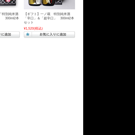
「特別純米酒
【ギフト】一ノ蔵 特別純米酒
300ml2本
「辛口」＆「超辛口」 300ml2本
セット
¥1,520
(税込)