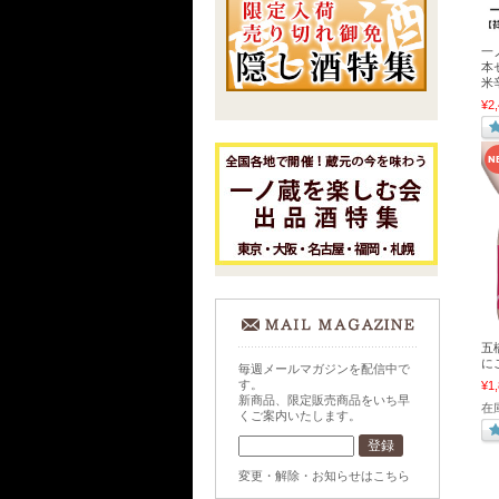
一
本
米
¥2,
五橋
にご
毎週メールマガジンを配信中で
す。
¥1,
新商品、限定販売商品をいち早
在
くご案内いたします。
変更・解除・お知らせはこちら