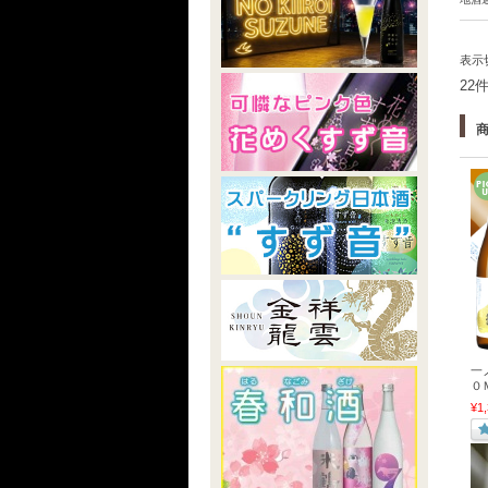
表示
22
一
０
¥1,