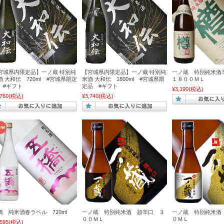
宮城県内限定品】一ノ蔵 特別純
【宮城県内限定品】一ノ蔵 特別純
一ノ蔵 特別純米
酒 大和伝 720ml #宮城県限定
米酒 大和伝 1800ml #宮城県限
１８００ＭＬ
 #ギフト
定品 #ギフト
¥3,190
(税込)
760
(税込)
¥3,740
(税込)
橋 純米酒春ラベル 720ml
一ノ蔵 特別純米酒 超辛口 ３
一ノ蔵 特別純米酒
００ＭＬ
０ＭＬ
595
(税込)