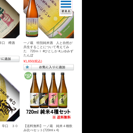
酒辛口 樽酒
一ノ蔵 特別純米酒 人と自然が
共生することについて考えてみ
た 720ｍｌ #ひとしか #ふゆみず
たんぼ
¥1,650
(税込)
 辛口 ３０
【送料無料】一ノ蔵 純米４種飲
み比べセット(720mlｘ4)