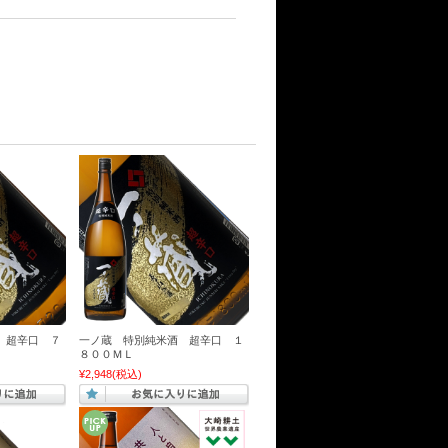
 超辛口 ７
一ノ蔵 特別純米酒 超辛口 １
８００ＭＬ
¥2,948
(税込)