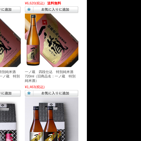
¥6,620
(税込)
送料無料
特別純米酒
一ノ蔵 四段仕込 特別純米酒
：一ノ蔵 特別
720ml（旧商品名：一ノ蔵 特別
純米酒）
¥1,463
(税込)