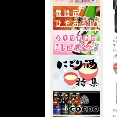
【
米
品
¥1,
五
¥1,