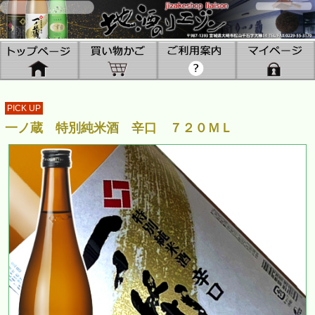
PICK UP
一ノ蔵 特別純米酒 辛口 ７２０ＭＬ