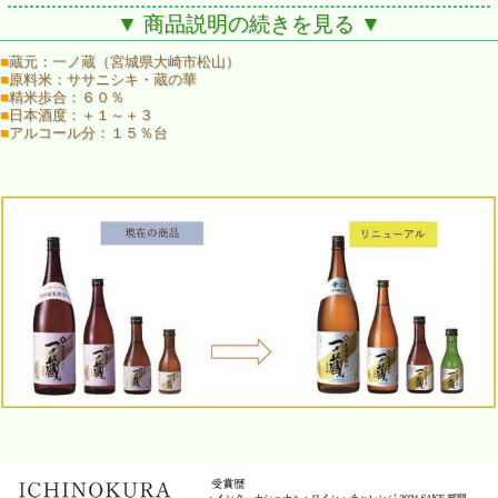
▼ 商品説明の続きを見る ▼
■
蔵元：一ノ蔵（宮城県大崎市松山）
■
原料米：ササニシキ・蔵の華
■
精米歩合：６０％
■
日本酒度：＋１～＋３
■
アルコール分：１５％台
「一ノ蔵 特別純米酒 辛口」は一ノ蔵の絶対的な
「スタンダード」として位置づけられた日本酒です。
穏やかな落ち着いた香りで米本来の柔らかな旨味と、
爽やかで上品な苦味とがバランス良く溶け合った、
上品で深みのある純米酒は南部流の技を感じさせます。
また和食系の多くの肴との相性が抜群で、
どの温度帯でも美味しくお召し上がりいただけます。
【常温 20℃前後】
熟成に由来する柔らかさ、旨味、お米に由来する旨味が、