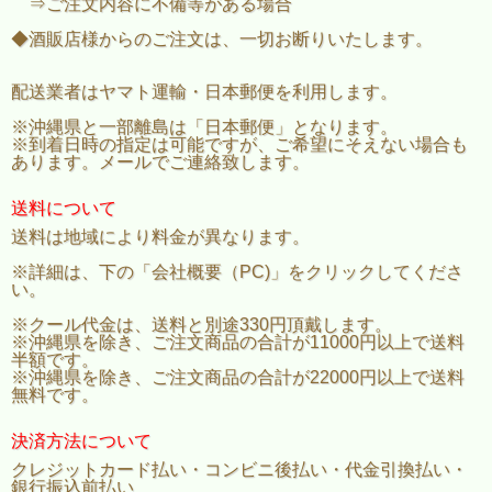
⇒ご注文内容に不備等がある場合
◆酒販店様からのご注文は、一切お断りいたします。
配送業者はヤマト運輸・日本郵便を利用します。
※沖縄県と一部離島は「日本郵便」となります。
※到着日時の指定は可能ですが、ご希望にそえない場合も
あります。メールでご連絡致します。
送料について
送料は地域により料金が異なります。
※詳細は、下の「会社概要（PC)」をクリックしてくださ
い。
※クール代金は、送料と別途330円頂戴します。
※沖縄県を除き、ご注文商品の合計が11000円以上で送料
半額です。
※沖縄県を除き、ご注文商品の合計が22000円以上で送料
無料です。
決済方法について
クレジットカード払い・コンビニ後払い・代金引換払い・
銀行振込前払い