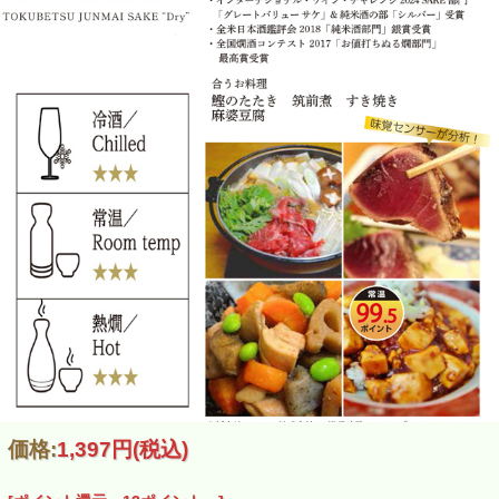
バランスよく調和し深い味わいを呈する。
ほど良い酸味と後半のキレ味が、飲み飽きさせません。
【冷や 10℃前後】
適度な甘さと旨味を感じ、後味の酸味が全体を引き締める。
旨味と酸味が絶妙に調和しています。
【お燗 45℃前後】
ふくらみのある旨味が広がり、深みのある味わいを楽しめる。
心地よい酸味が味全体を引き締め味にボリューム感を持たせている。
価格:
1,397円
(税込)