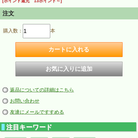
[ポイント還元 13ポイント～]
『 一ノ蔵 特別純米酒 辛口 1800ｍｌはこちら
注文
＜受賞歴＞
購入数：
本
・全国燗酒コンテスト2017
お値打ちぬる燗部門 最高金賞受賞
・2018年度全米日本酒歓評会
純米酒の部 銀賞受賞
返品についての詳細はこちら
お問い合わせ
友達にメールですすめる
注目キーワード