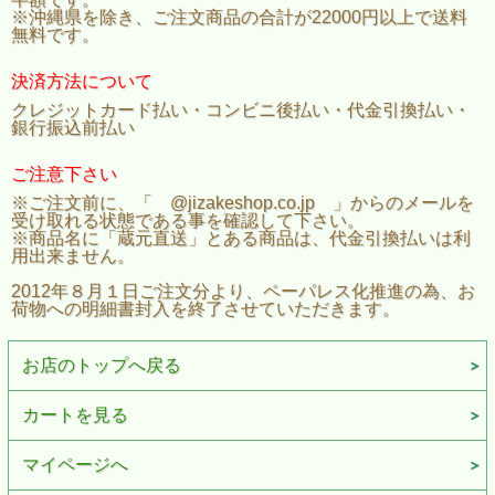
※沖縄県を除き、ご注文商品の合計が22000円以上で送料
無料です。
決済方法について
クレジットカード払い・コンビニ後払い・代金引換払い・
銀行振込前払い
ご注意下さい
※ご注文前に、「 @jizakeshop.co.jp 」からのメールを
受け取れる状態である事を確認して下さい。
※商品名に「蔵元直送」とある商品は、代金引換払いは利
用出来ません。
2012年８月１日ご注文分より、ペーパレス化推進の為、お
荷物への明細書封入を終了させていただきます。
お店のトップへ戻る
カートを見る
マイページへ