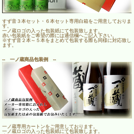
すず音３本セット・６本セット専用白箱をご用意しておりま
す。
一ノ蔵ロゴの入った包装紙にて包装致します。
赤い包装紙をご希望の際には通信欄へご記入下さい。
※すず音２本～５本をまとめて包装する際も同様に対応致し
ます。
-- 一ノ蔵商品包装例 --
一ノ蔵専用カートンをご用意しております。
一ノ蔵ロゴの入った包装紙にて包装致します。