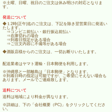
※土曜、日曜、祝日のご注文は休み明けの対応となりま
す。
発送について
◆１2時(正午)迄のご注文は、下記を除き翌営業日に発送い
たします。
⇒コンビニ前払い・銀行振込前払い
⇒在庫切れの場合
⇒到着日指定がある場合
⇒ご注文内容に不備等がある場合
◆酒販店様からのご注文は、一切お断りいたします。
配送業者はヤマト運輸・日本郵便を利用します。
※沖縄県と一部離島は「日本郵便」となります。
※到着日時の指定は可能ですが、ご希望にそえない場合も
あります。メールでご連絡致します。
送料について
送料は地域により料金が異なります。
※詳細は、下の「会社概要（PC)」をクリックしてくださ
い。