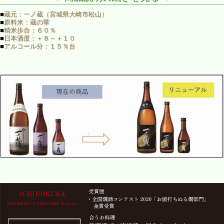
■
蔵元：一ノ蔵（宮城県大崎市松山）
■
原料米：蔵の華
■
精米歩合：６０％
■
日本酒度：＋８～＋１０
■
アルコール分：１５％台
一ノ蔵のスタンダード純米酒は３種類。
甘口タイプの「四段仕込 特別純米酒」、淡麗辛口の「特別
純米酒 辛口」、そしてこの「特別純米酒 超辛口」。
一ノ蔵 特別純米酒超辛口はこんなお酒
「超辛口」との名が付いていますが、ただただ辛いだけの酒
ではありません。キレ味、喉越しともまさに爽快かつ軽快で
気品さえ感じ、余韻にしっかりとしたコクも持ち合わせてい
ます。やや軽めに冷やすと、なお一層キレが増します。
白身魚等のアッサリとした料理に合わせるのがお奨めです。