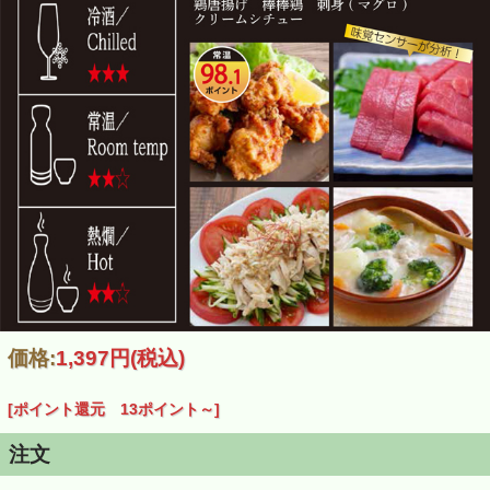
『 一ノ蔵 特別純米酒 超辛口 1800ｍｌはこちら
＜受賞歴＞
・全国燗酒コンテスト2020
価格:
1,397円
(税込)
お値打ちぬる燗部門（45℃）金賞受賞
[ポイント還元 13ポイント～]
注文