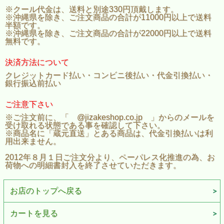
※クール代金は、送料と別途330円頂戴します。
※沖縄県を除き、ご注文商品の合計が11000円以上で送料
半額です。
※沖縄県を除き、ご注文商品の合計が22000円以上で送料
無料です。
決済方法について
クレジットカード払い・コンビニ後払い・代金引換払い・
銀行振込前払い
ご注意下さい
※ご注文前に、「 @jizakeshop.co.jp 」からのメールを
受け取れる状態である事を確認して下さい。
※商品名に「蔵元直送」とある商品は、代金引換払いは利
用出来ません。
2012年８月１日ご注文分より、ペーパレス化推進の為、お
荷物への明細書封入を終了させていただきます。
お店のトップへ戻る
カートを見る