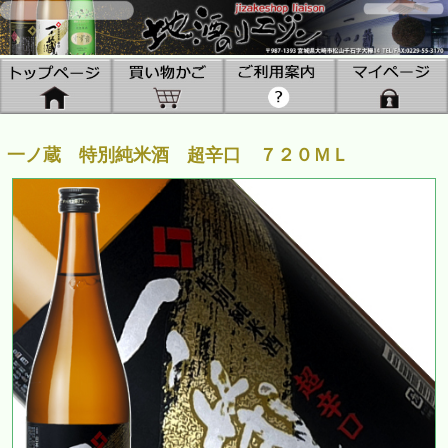
一ノ蔵 特別純米酒 超辛口 ７２０ＭＬ