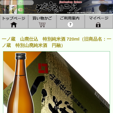
一ノ蔵 山廃仕込 特別純米酒 720ml（旧商品名：一
ノ蔵 特別山廃純米酒 円融）