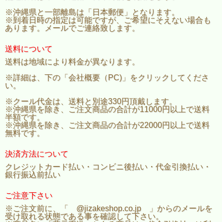
※沖縄県と一部離島は「日本郵便」となります。
※到着日時の指定は可能ですが、ご希望にそえない場合も
あります。メールでご連絡致します。
送料について
送料は地域により料金が異なります。
※詳細は、下の「会社概要（PC)」をクリックしてくださ
い。
※クール代金は、送料と別途330円頂戴します。
※沖縄県を除き、ご注文商品の合計が11000円以上で送料
半額です。
※沖縄県を除き、ご注文商品の合計が22000円以上で送料
無料です。
決済方法について
クレジットカード払い・コンビニ後払い・代金引換払い・
銀行振込前払い
ご注意下さい
※ご注文前に、「 @jizakeshop.co.jp 」からのメールを
受け取れる状態である事を確認して下さい。