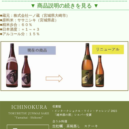
▼ 商品説明の続きを見る ▼
■
蔵元：株式会社一ノ蔵（宮城県大崎市）
■
原料米：ササニシキ（宮城県産）
■
精米歩合：６０％
■
日本酒度：＋１～＋３
■
アルコール分：１５％
１年以上の熟成を経て
山廃ならではの酸が切れル
宮城産環境保全米Ｂタイプのササニシキを使用し、１年以上
の熟成期間を経て醸された特別純米酒。
山廃仕込みの特徴である、酸のキレとふくよかな味わいは、
温める事でワンランク上の至高をお楽しみいただけます。温
度変化による奥行きを体感したら、また飲みたくなること請
け合いです。
日本名門酒会が企画した「プロが選んだ鰻に合う酒2018」で
第2位を獲得しました！