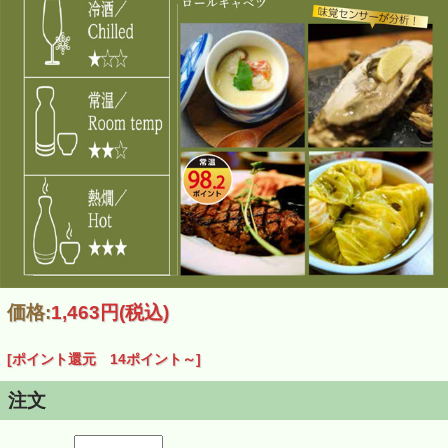
≪ 審査員のコメント ≫
・酒の甘味がタレによって引き出され鰻重を食べているような印象。
・落ち着いた良い相性。鰻の旨味に酒の酸味がフィットする感覚。
・シャープな酒の酸味が鰻の脂をスッキリ流し、さらに鰻が食べたくなる
酒。
鰻の旨味やコクを引き立たせ、酸がキレよく鰻の脂を流す
山廃造りならではのコクと酸味を、うなぎと一緒にお楽しみください。
お勧め料理：鰻のかば焼き/煮魚/鍋料理
『 一ノ蔵 山廃仕込 特別純米酒 1800ｍｌはこちら
＜受賞歴＞
価格:
1,463円
(税込)
・IWC インターナショナル・ワイン・チャレンジ2023
純米酒の部 銀賞受賞
[ポイント還元 14ポイント～]
注文