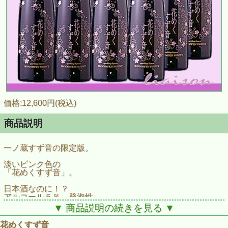
価格:12,600円(税込)
商品説明
一ノ蔵すず音の限定版。
淡いピンク色の
「花めくすず音」。
日本酒なのに！？
アルコール５％、発泡性、
甘酸っぱい味わい、
▼ 商品説明の続きを見る ▼
そして桃色のお酒という
すず音の新バージョン。
花めくすず音