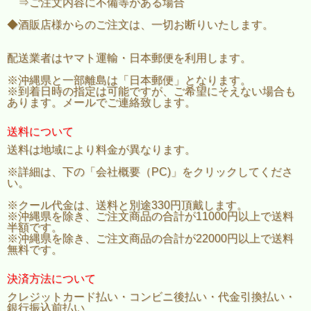
⇒ご注文内容に不備等がある場合
◆酒販店様からのご注文は、一切お断りいたします。
配送業者はヤマト運輸・日本郵便を利用します。
※沖縄県と一部離島は「日本郵便」となります。
※到着日時の指定は可能ですが、ご希望にそえない場合も
あります。メールでご連絡致します。
送料について
送料は地域により料金が異なります。
※詳細は、下の「会社概要（PC)」をクリックしてくださ
い。
※クール代金は、送料と別途330円頂戴します。
※沖縄県を除き、ご注文商品の合計が11000円以上で送料
半額です。
※沖縄県を除き、ご注文商品の合計が22000円以上で送料
無料です。
決済方法について
クレジットカード払い・コンビニ後払い・代金引換払い・
銀行振込前払い