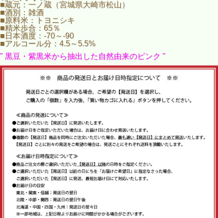
ロゼタイプです。
■蔵元：一ノ蔵（宮城県大崎市松山）
■酒別：雑酒
黒豆と紫黒米の天然色素を加えて、
■原料米：トヨニシキ
淡いピンクの爽やかで優しい味わい。
■精米歩合：65％
■日本酒度：-70～-90
花めくすず音１２本を、送料無料でお届け！
■アルコール分：4.5～5.5%
※沖縄へのお届けは、別途送料1,800円を頂戴します。
" 黒豆・紫黒米から抽出した自然由来のピンク "
※このセットは、個別包装は承れません。
個別包装をご希望の場合は、単品でご購入ください。
※酒販店様へは、ご自宅用でも販売できません。ご了承くだ
さい。