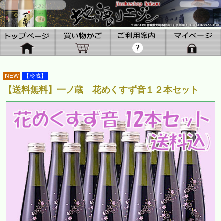
NEW
【冷蔵】
【送料無料】一ノ蔵 花めくすず音１２本セット