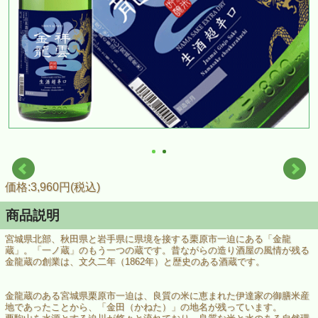
価格:3,960円(税込)
商品説明
宮城県北部、秋田県と岩手県に県境を接する栗原市一迫にある「金龍
蔵」。「一ノ蔵」のもう一つの蔵です。昔ながらの造り酒屋の風情が残る
金龍蔵の創業は、文久二年（1862年）と歴史のある酒蔵です。
金龍蔵のある宮城県栗原市一迫は、良質の米に恵まれた伊達家の御膳米産
地であったことから、「金田（かねた）」の地名が残っています。