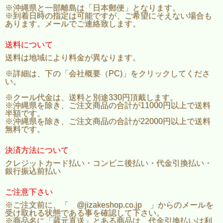
※沖縄県と一部離島は「日本郵便」となります。
※到着日時の指定は可能ですが、ご希望にそえない場合も
あります。メールでご連絡致します。
送料について
送料は地域により料金が異なります。
※詳細は、下の「会社概要（PC)」をクリックしてくださ
い。
※クール代金は、送料と別途330円頂戴します。
※沖縄県を除き、ご注文商品の合計が11000円以上で送料
半額です。
※沖縄県を除き、ご注文商品の合計が22000円以上で送料
無料です。
決済方法について
クレジットカード払い・コンビニ後払い・代金引換払い・
銀行振込前払い
ご注意下さい
※ご注文前に、「 @jizakeshop.co.jp 」からのメールを
受け取れる状態である事を確認して下さい。
※商品名に「蔵元直送」とある商品は、代金引換払いは利