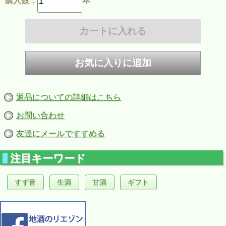
購入数：
本
返品についての詳細はこちら
お問い合わせ
アルコールを１６％台に抑えたキレのあるのど越し、爽やかでフレッシュ
友達にメールですすめる
な味わいと「超辛口」のドライなのど越しが特徴の生酒です。
環境保全米Bタイプの蔵の華を１００％使用し、原料米由来のすっきりと
してきれいな味わいを求め、扁平精米を採用しました。
注目キーワード
いつもの純米吟醸とはひと味違う一層すっきりとした口当たりは、食中酒
にピッタリの仕上がりです。シリーズ唯一の生酒をお楽しみください。
すず音
生酒
甘酒
ギフト