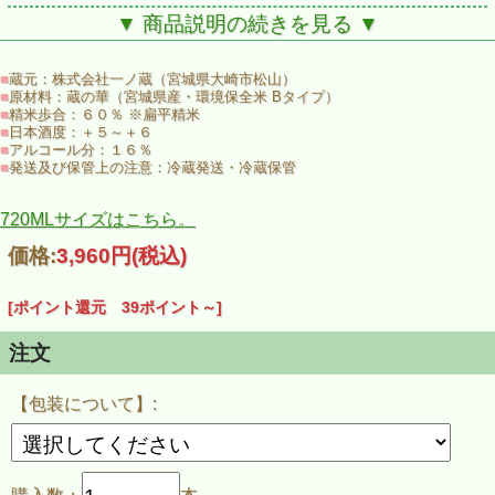
栗駒山を水源とする迫川が悠々と流れており、良質な米と水のある自然環
境は、まさに酒造りに適した土地です。蔵名は「金田」の「金」の字と、
▼ 商品説明の続きを見る ▼
中国で水神とされる「龍」の字を頂き「金龍蔵」と名付けられました。
■
蔵元：株式会社一ノ蔵（宮城県大崎市松山）
この金龍蔵は、日本酒造りの古き良き伝統を継承しようと、南部杜氏伝統
■
原材料：蔵の華（宮城県産・環境保全米 Bタイプ）
の手づくりの技を蔵人たちの手で守り続けてきました。 冬の期間だけ１１
■
精米歩合：６０％ ※扁平精米
月から３月まで住み込みで酒造りを行います。「寒づくり」「小仕込み」
■
日本酒度：＋５～＋６
「手づくり」で仕込む昔ながらの伝統の日本酒造りを実践する蔵なので
■
アルコール分：１６％
す。
■
発送及び保管上の注意：冷蔵発送・冷蔵保管
そんな金龍蔵で醸したお酒の銘柄名が、
『祥雲金龍（しょううんきんりゅ
う）』
です。
720MLサイズはこちら。
「祥雲」は、吉兆の雲を表し、自然界では虹色に染まる雲を指します。雲
価格:
3,960円
(税込)
は龍の住処といわれ、古くから水の神として崇められる龍が、祥雲のある
天空へと昇る姿は、吉兆と縁起の良さが重なり、多くの幸が皆様に届きま
すようにとの願いが込められています。
[ポイント還元 39ポイント～]
金龍蔵で仕込まれる生産量はごく僅かな為、
注文
全国の「金龍蔵の会」契約店約６０店のみで販売されております。
【包装について】: