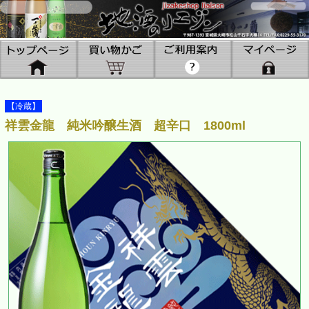
【冷蔵】
祥雲金龍 純米吟醸生酒 超辛口 1800ml