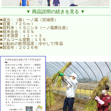
▼ 商品説明の続きを見る ▼
■蔵元：（株）一ノ蔵（宮城県）
■容量：７２０ｍｌ
■原料米：トヨニシキ（一ノ蔵農社産）
■精米歩合：６５％
宮城県の蔵元一ノ蔵の
■日本酒度：＋１～＋３
若手が立ち上げた新プロジェクト
■アルコール度数：１５％
■お勧めの飲用温度：冷やして/常温
「イチからはじめるイチノクラ」
■製造年：２０２６年
一ノ蔵の造り手側の社員が「こういうお酒を造ってみたい！」というグラ
ンドデザインから考え、酒質を表現するプロジェクト「イチからはじめる
イチノクラ」。
これまで先人たちがゼロから積み上げた知識と技術を確固たる源泉とし、
今までにないアイディアと発想力で「イチ」からお酒を考案。