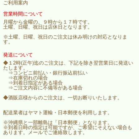
ご利用案内
営業時間について
月曜から金曜の、９時から１７時です。
土曜、日曜、祝日は店休日となります。
※土曜、日曜、祝日のご注文は休み明けの対応となりま
す。
発送について
◆１2時(正午)迄のご注文は、下記を除き翌営業日に発送い
たします。
⇒コンビニ前払い・銀行振込前払い
⇒在庫切れの場合
⇒到着日指定がある場合
⇒ご注文内容に不備等がある場合
◆酒販店様からのご注文は、一切お断りいたします。
配送業者はヤマト運輸・日本郵便を利用します。
※沖縄県と一部離島は「日本郵便」となります。
※到着日時の指定は可能ですが、ご希望にそえない場合も
あります。メールでご連絡致します。