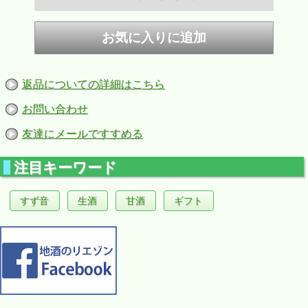
< 酒質のポイント >
ふくよかで旨味のある味わいと
厳選した酵母による酸味が調和し、
飲み飽きしない蔵人好みの晩酌酒に仕上げました。
飲む度に味が広がり思わず盃が進みます。
返品についての詳細はこちら
このお酒のために作った妥協なき土作り
土壌に適した栽培による酒米栽培
お問い合わせ
そして情熱を込めた手造りの技による醸し
全てがイチカラ始まる物語です
友達にメールですすめる
高みを目指す一歩をご堪能ください
「特別純米酒辛口 吟のいろは720ｍｌ」はコチラ
注目キーワード
すず音
生酒
甘酒
ギフト