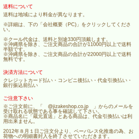
送料について
送料は地域により料金が異なります。
※詳細は、下の「会社概要（PC)」をクリックしてくださ
い。
※クール代金は、送料と別途330円頂戴します。
※沖縄県を除き、ご注文商品の合計が11000円以上で送料
半額です。
※沖縄県を除き、ご注文商品の合計が22000円以上で送料
無料です。
決済方法について
クレジットカード払い・コンビニ後払い・代金引換払い・
銀行振込前払い
ご注意下さい
※ご注文前に、「 @jizakeshop.co.jp 」からのメールを
受け取れる状態である事を確認して下さい。
※商品名に「蔵元直送」とある商品は、代金引換払いは利
用出来ません。
2012年８月１日ご注文分より、ペーパレス化推進の為、お
荷物への明細書封入を終了させていただきます。