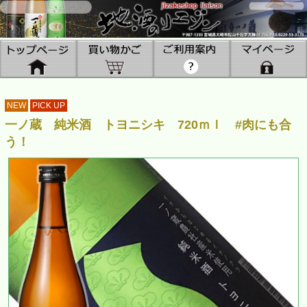
NEW
PICK UP
一ノ蔵 純米酒 トヨニシキ 720ｍｌ #肉にも合
う！