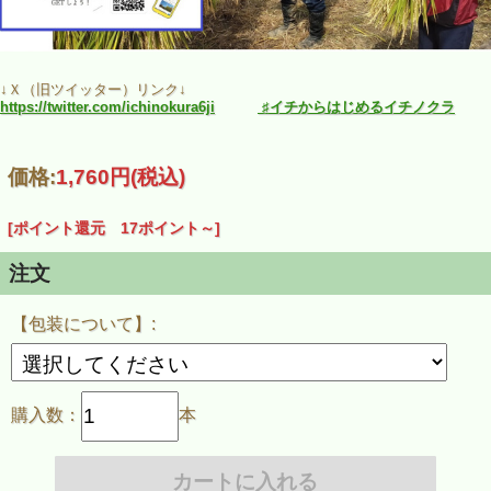
↓Ｘ（旧ツイッター）リンク↓
https://twitter.com/ichinokura6ji
♯イチからはじめるイチノクラ
価格:
1,760円
(税込)
[ポイント還元 17ポイント～]
注文
「一ノ蔵 純米酒 トヨニシキ」
【包装について】:
購入数：
本