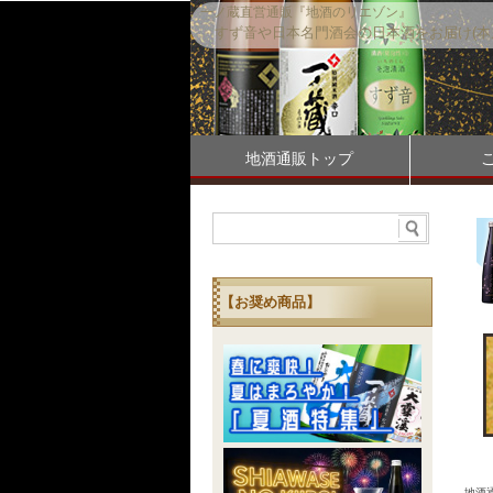
一ノ蔵直営通販『地酒のリエゾン』
すず音や日本名門酒会の日本酒をお届け(本
地酒通販トップ
【お奨め商品】
地酒