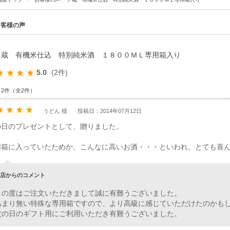
お客様の声
ノ蔵 有機米仕込 特別純米酒 １８００ＭＬ専用箱入り
5.0
(2件)
～2件（全2件）
うどん 様
投稿日：2014年07月12日
の日のプレゼントとして、贈りました。
用箱に入っていたためか、こんなに高いお酒・・・といわれ、とても喜
店からのコメント
この度はご注文いただきまして誠に有難うございました。
あまり無い特殊な専用箱ですので、より高級に感じていただけたのかもし
父の日のギフト用にご利用いただき有難うございました。