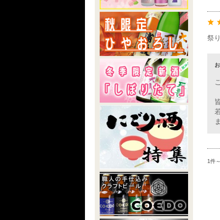
祭
お
1件