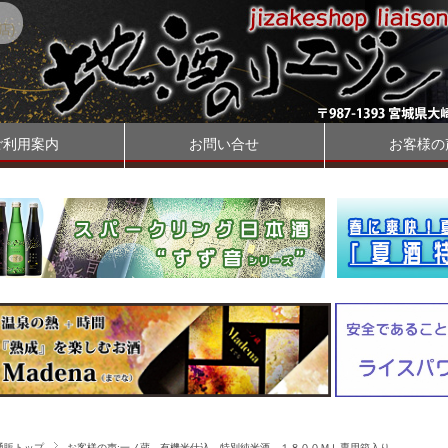
店)
ご利用案内
お問い合せ
お客様の
通販トップ
お客様の声:一ノ蔵 有機米仕込 特別純米酒 １８００ＭＬ専用箱入り