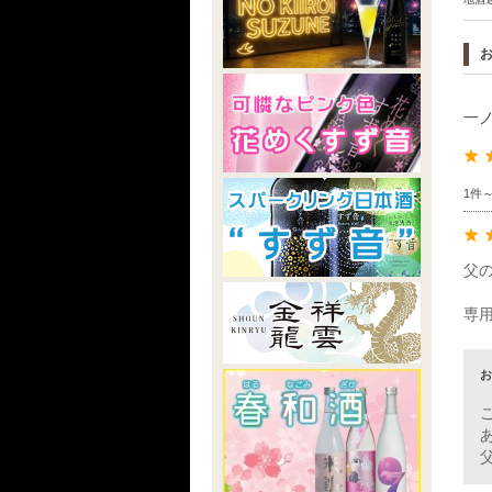
一
1件
父
専
お