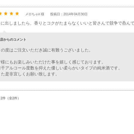
メロちゃn 様
投稿日：2014年04月30日
りに出しましたら、香りとコクがたまらなくいいと皆さんで競争で呑ん
店からのコメント
この度はご注文いただき誠に有難うございました。
皆様にもお楽しみいただけた事を嬉しく感じております。
若干アルコール度数を抑えた優しい柔らかいタイプの純米酒です。
また是非宜しくお願い致します。
～2件（全2件）