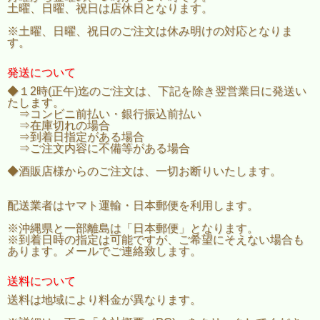
土曜、日曜、祝日は店休日となります。
※土曜、日曜、祝日のご注文は休み明けの対応となりま
す。
発送について
◆１2時(正午)迄のご注文は、下記を除き翌営業日に発送い
たします。
⇒コンビニ前払い・銀行振込前払い
⇒在庫切れの場合
⇒到着日指定がある場合
⇒ご注文内容に不備等がある場合
◆酒販店様からのご注文は、一切お断りいたします。
配送業者はヤマト運輸・日本郵便を利用します。
※沖縄県と一部離島は「日本郵便」となります。
※到着日時の指定は可能ですが、ご希望にそえない場合も
あります。メールでご連絡致します。
送料について
送料は地域により料金が異なります。