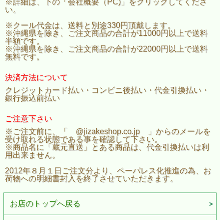
※詳細は、下の「会社概要（PC)」をクリックしてくださ
い。
※クール代金は、送料と別途330円頂戴します。
※沖縄県を除き、ご注文商品の合計が11000円以上で送料
半額です。
※沖縄県を除き、ご注文商品の合計が22000円以上で送料
無料です。
決済方法について
クレジットカード払い・コンビニ後払い・代金引換払い・
銀行振込前払い
ご注意下さい
※ご注文前に、「 @jizakeshop.co.jp 」からのメールを
受け取れる状態である事を確認して下さい。
※商品名に「蔵元直送」とある商品は、代金引換払いは利
用出来ません。
2012年８月１日ご注文分より、ペーパレス化推進の為、お
荷物への明細書封入を終了させていただきます。
お店のトップへ戻る