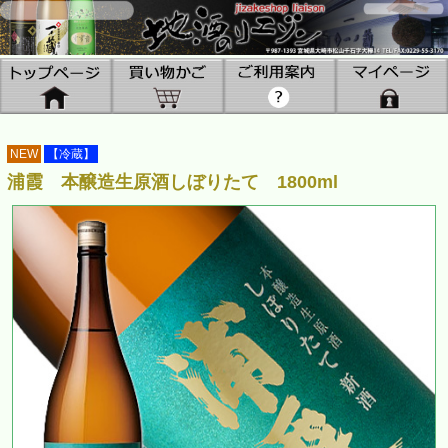
NEW
【冷蔵】
浦霞 本醸造生原酒しぼりたて 1800ml