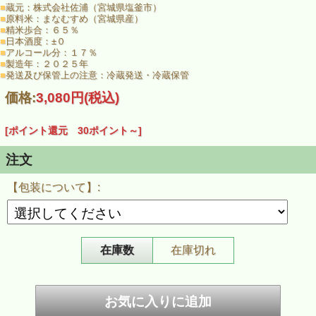
■
蔵元：株式会社佐浦（宮城県塩釜市）
■
原料米：まなむすめ（宮城県産）
この「しぼりたて」も、蔵元が大事にし得意とする、「穏やかでふくよか
■
精米歩合：６５％
な香り」と「丸みさえ感じるきめ細かい味わい」は存分に受け継がれてお
■
日本酒度：
±０
り、浦霞ファンなら是非ともお召しいただきたい１本。
■
アルコール分：１７％
■
製造年：２０２５年
しぼりたて特有の活き活きとして瑞々しい口当たりと、蔵元ならではの柔
■
発送及び保管上の注意：冷蔵発送・冷蔵保管
らかな味わい。香りさえも甘やかで柔らか。毎年人気の季節限定商品で
す。
価格:
3,080円
(税込)
浦霞 本醸造生原酒しぼりたて』720ｍｌはこちら
[ポイント還元 30ポイント～]
注文
【包装について】:
在庫数
在庫切れ