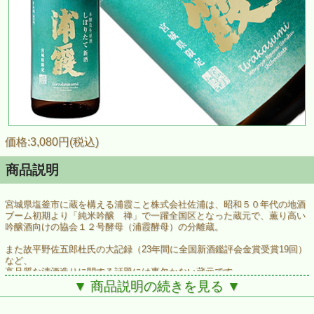
価格:3,080円(税込)
商品説明
宮城県塩釜市に蔵を構える浦霞こと株式会社佐浦は、昭和５０年代の地酒
ブーム初期より「純米吟醸 禅」で一躍全国区となった蔵元で、薫り高い
吟醸酒向けの協会１２号酵母（浦霞酵母）の分離蔵。
また故平野佐五郎杜氏の大記録（23年間に全国新酒鑑評会金賞受賞19回）
など、
高品質な清酒造りに関する話題には事欠かない蔵元です。
▼ 商品説明の続きを見る ▼
その浦霞の宮城県内限定品のしぼりたてがこちら。本醸造タイプです。