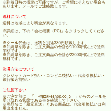
※到着日時の指定は可能ですが、ご希望にそえない場合も
あります。メールでご連絡致します。
送料について
送料は地域により料金が異なります。
※詳細は、下の「会社概要（PC)」をクリックしてくださ
い。
※クール代金は、送料と別途330円頂戴します。
※沖縄県を除き、ご注文商品の合計が11000円以上で送料
半額です。
※沖縄県を除き、ご注文商品の合計が22000円以上で送料
無料です。
決済方法について
クレジットカード払い・コンビニ後払い・代金引換払い・
銀行振込前払い
ご注意下さい
※ご注文前に、「 @jizakeshop.co.jp 」からのメールを
受け取れる状態である事を確認して下さい。
※商品名に「蔵元直送」とある商品は、代金引換払いは利
用出来ません。