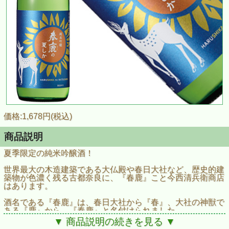
価格:1,678円(税込)
商品説明
夏季限定の純米吟醸酒！
世界最大の木造建築である
大仏殿や春日大社など、
歴史的建
築物が色濃く残る古都奈良に、
『春鹿』こと今西清兵衛商店
はあります。
酒名である『春鹿』は、
春日大社から『春』、
大社の神獣で
ある『鹿』から、
『春鹿』と名付けられました。
▼ 商品説明の続きを見る ▼
かの徳川家康に
「奈良酒をもって最上となす」と
言わしめ