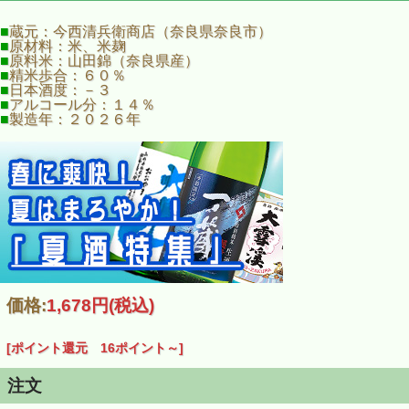
た、
南都諸白を今に伝える名醸蔵は、
日本国内はもとより、
欧米でも人気を博しています。
■
蔵元：今西清兵衛商店（奈良県奈良市）
■
原材料：米、米麹
■
原料米：山田錦（奈良県産）
こちらのお酒は、夏季限定の純米吟醸酒。
■
精米歩合：６０％
春鹿らしいフルーティーで
華やかな香りが涼しさを演出しま
■
日本酒度：－３
す。
■
アルコール分：１４％
■
製造年：２０２６年
やわらかな米の旨味と
キレの良いさわやかな味わいは、
大葉
やバジルなど
ハーブ系の料理とも相性抜群です。
常温管理可能なお酒ですが、
是非冷やしてお楽しみくださ
い。
価格:
1,678円
(税込)
[ポイント還元 16ポイント～]
注文