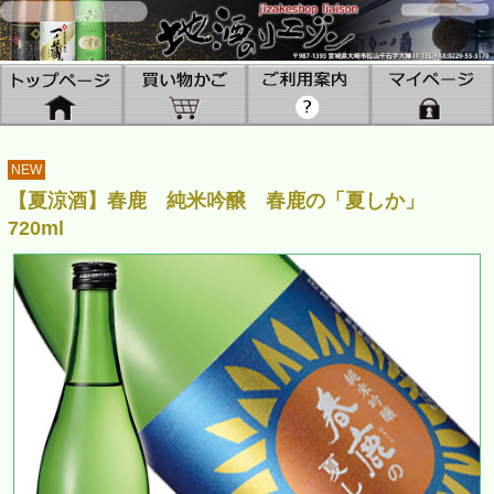
NEW
【夏涼酒】春鹿 純米吟醸 春鹿の「夏しか」
720ml