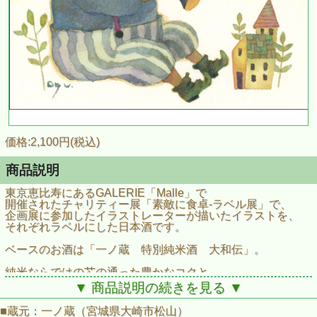
価格:2,100円(税込)
商品説明
東京恵比寿にあるGALERIE「Malle」で
開催されたチャリティー展「素敵に食卓‐ラベル展」で、
企画展に参加したイラストレーターが描いたイラストを、
それぞれラベルにした日本酒です。
ベースのお酒は「一ノ蔵 特別純米酒 大和伝」。
純米ならではの芯の通った豊かなコクと
芳醇な旨味に溢れる、
▼ 商品説明の続きを見る ▼
昔ながらの麹の香りのする数少ないお酒。
■蔵元：一ノ蔵（宮城県大崎市松山）