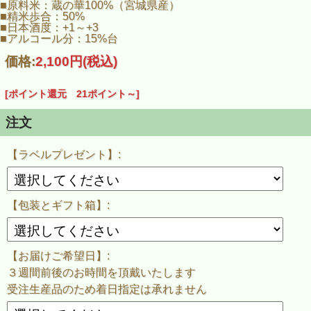
滑らかな口当たり、膨らむ旨味が一体となり、
■原料米：蔵の華100%（宮城県産）
充実した味わいを醸しています。
■精米歩合：50%
■日本酒度：+1～+3
冷やから常温、お燗でも美味しく
■アルコール分：15%台
幅広い温度体でお楽しみ頂けます。
価格:
2,100円
(税込)
この商品のラベルデザインは、[小倉正巳]氏
※ご希望の場合、瓶に貼ったラベルと同じ物を１枚プレゼン
ト致します！
[ポイント還元 21ポイント～]
※ご注文時に選択して下さい。
注文
発送までに３週間から４週間程お時間を頂戴致します。
正式な発送日につきましては、ご注文後に当店よりメールで
ご連絡致します。
【ラベルプレゼント】:
※ご決済方法を『銀行振込』でご選択いただいた場合は御入
金確認後から３～４週間後のお届けとなります。
※完全受注生産品の為、お届け日をご指定いただいても
指定日までのお届けが難しい場合が御座います。
【包装とギフト箱】:
【お届けご希望日】:
３週間前後のお時間を頂戴いたします
受注生産品のため着日指定は承れません