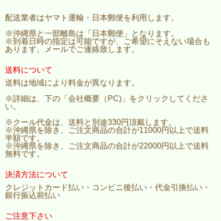
配送業者はヤマト運輸・日本郵便を利用します。
※沖縄県と一部離島は「日本郵便」となります。
※到着日時の指定は可能ですが、ご希望にそえない場合も
あります。メールでご連絡致します。
送料について
送料は地域により料金が異なります。
※詳細は、下の「会社概要（PC)」をクリックしてくださ
い。
※クール代金は、送料と別途330円頂戴します。
※沖縄県を除き、ご注文商品の合計が11000円以上で送料
半額です。
※沖縄県を除き、ご注文商品の合計が22000円以上で送料
無料です。
決済方法について
クレジットカード払い・コンビニ後払い・代金引換払い・
銀行振込前払い
ご注意下さい