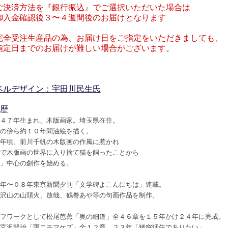
ご決済方法を『銀行振込』でご選択いただいた場合は
入金確認後３〜４週間後のお届けとなります
完全受注生産品の為、お届け日をご指定をいただきましても、
定日までのお届けが難しい場合がございます。
ベルデザイン：宇田川民生氏
略歴
４７年生まれ、木版画家。埼玉県在住。
の傍ら約１０年間油絵を描く。
年頃、前川千帆の木版画の作風に惹かれ
で木版画の世界に入り捨て猫を飼ったことから
」中心の創作を始める。
年〜０８年東京新聞夕刊「文学碑よこんにちは」連載。
沢山の山頭火、放哉、鶴巻あや等の句画作品を制作。
フワークとして松尾芭蕉「奥の細道」全４６章を１５年かけ２４年に完成。
宮沢賢治「雨ニモマケズ」全１２章、２３年「猪突猛牛でありたい」