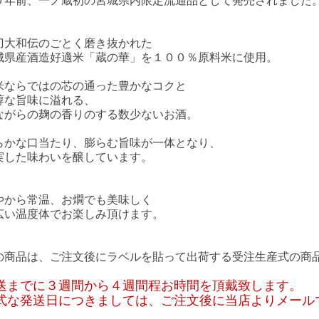
０年前、一ノ蔵初の宮城県内限定流通品として発売されました
刀大和伝のごとく磨き抜かれた
城県産酒造好適米「蔵の華」を１００％原料米に使用。
米ならではの芯の通った豊かなコクと
醇な旨味に溢れる、
ながらの麹の香りのする数少ないお酒。
らかな口当たり、膨らむ旨味が一体となり、
実した味わいを醸しています。
やから常温、お燗でも美味しく
広い温度体でお楽しみ頂けます。
の商品は、ご注文後にラベルを貼って出荷する受注生産式の商
送までに３週間から４週間程お時間を頂戴致します。
式な発送日につきましては、ご注文後に当店よりメール