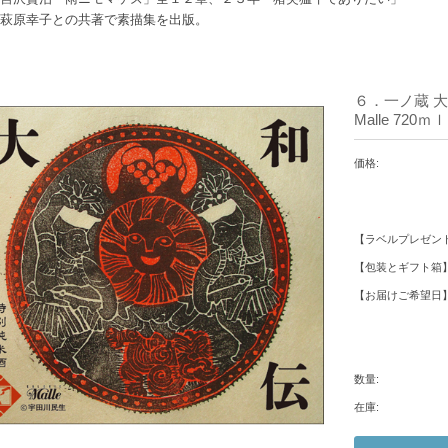
萩原幸子との共著で素描集を出版。
６．一ノ蔵 大
Malle 720ｍｌ
価格:
【ラベルプレゼント
【包装とギフト箱】
【お届けご希望日】
数量:
在庫: