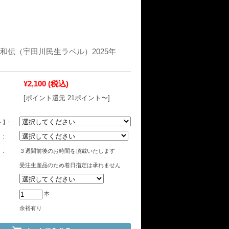
和伝（宇田川民生ラベル）2025年
¥2,100
(税込)
[ポイント還元 21ポイント〜]
】:
:
:
３週間前後のお時間を頂戴いたします
受注生産品のため着日指定は承れません
本
余裕有り