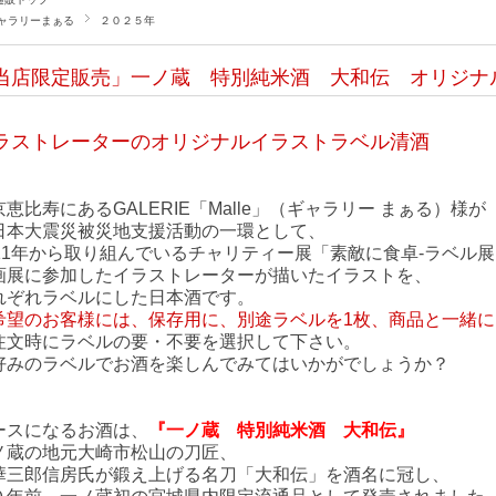
ャラリーまぁる
２０２５年
当店限定販売」一ノ蔵 特別純米酒 大和伝 オリジナ
ラストレーターのオリジナルイラストラベル清酒
京恵比寿にあるGALERIE「Malle」（ギャラリー まぁる）様が
日本大震災被災地支援活動の一環として、
011年から取り組んでいるチャリティー展「素敵に食卓‐ラベル
画展に参加したイラストレーターが描いたイラストを、
れぞれラベルにした日本酒です。
希望のお客様には、保存用に、別途ラベルを1枚、商品と一緒に
注文時にラベルの要・不要を選択して下さい。
好みのラベルでお酒を楽しんでみてはいかがでしょうか？
ースになるお酒は、
『一ノ蔵 特別純米酒 大和伝』
ノ蔵の地元大崎市松山の刀匠、
華三郎信房氏が鍛え上げる名刀「大和伝」を酒名に冠し、