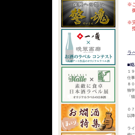
※
御
※
指
ラ
■
１９
仕事
８０
独学
「猫
０７
以降
ライ
他に