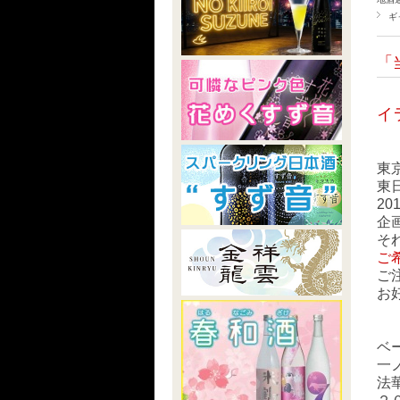
ギ
「
イ
東
東
2
企
そ
ご
ご
お
ベ
一
法