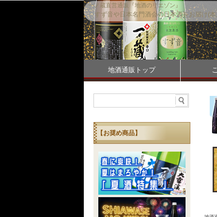
一ノ蔵直営通販『地酒のリエゾン』
すず音や日本名門酒会の日本酒をお届け(本
地酒通販トップ
【お奨め商品】
地酒