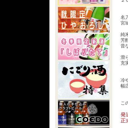
２
名
宮
純
芳
昔
滑
充
冷
幅
こ
発
正