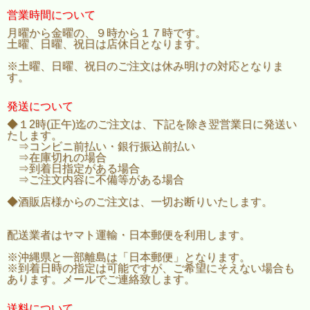
営業時間について
月曜から金曜の、９時から１７時です。
土曜、日曜、祝日は店休日となります。
※土曜、日曜、祝日のご注文は休み明けの対応となりま
す。
発送について
◆１2時(正午)迄のご注文は、下記を除き翌営業日に発送い
たします。
⇒コンビニ前払い・銀行振込前払い
⇒在庫切れの場合
⇒到着日指定がある場合
⇒ご注文内容に不備等がある場合
◆酒販店様からのご注文は、一切お断りいたします。
配送業者はヤマト運輸・日本郵便を利用します。
※沖縄県と一部離島は「日本郵便」となります。
※到着日時の指定は可能ですが、ご希望にそえない場合も
あります。メールでご連絡致します。
送料について