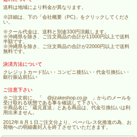
送料は地域により料金が異なります。
※詳細は、下の「会社概要（PC)」をクリックしてくださ
い。
※クール代金は、送料と別途330円頂戴します。
※沖縄県を除き、ご注文商品の合計が11000円以上で送料
半額です。
※沖縄県を除き、ご注文商品の合計が22000円以上で送料
無料です。
決済方法について
クレジットカード払い・コンビニ後払い・代金引換払い・
銀行振込前払い
ご注意下さい
※ご注文前に、「 @jizakeshop.co.jp 」からのメールを
受け取れる状態である事を確認して下さい。
※商品名に「蔵元直送」とある商品は、代金引換払いは利
用出来ません。
2012年８月１日ご注文分より、ペーパレス化推進の為、お
荷物への明細書封入を終了させていただきます。