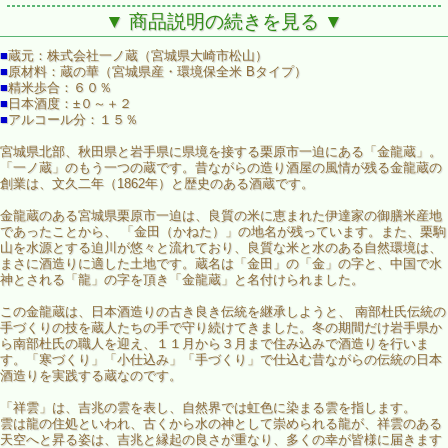
育んだお酒です。
▼ 商品説明の続きを見る ▼
米は契約農家が栽培した環境保全米Ｂタイプ「蔵の華」を使
用。米の表面を等しい厚さに磨き、アミノ酸の低減を目的と
■
蔵元：株式会社一ノ蔵（宮城県大崎市松山）
した精米方法（扁平精米｜へんぺいせいまい）を採用。
■
原材料：蔵の華（宮城県産・環境保全米 Bタイプ）
■
精米歩合：６０％
瑞々しい果実を思わせる香り、ほのかな甘みとしっかりとし
■
日本酒度：±０～＋２
た酸味が調和した、キレのある辛口純米吟醸です。冷酒でも
■
アルコール分：１５％
燗酒でも幅広くお楽しみ頂けます。
宮城県北部、秋田県と岩手県に県境を接する栗原市一迫にある「金龍蔵」。
脂ののったお刺身や酒蒸し等の魚介料理。チーズなどのコク
「一ノ蔵」のもう一つの蔵です。昔ながらの造り酒屋の風情が残る金龍蔵の
のある食材とも相性の良いお食事と一緒に楽しめるお酒で
創業は、文久二年（1862年）と歴史のある酒蔵です。
す。
金龍蔵のある宮城県栗原市一迫は、良質の米に恵まれた伊達家の御膳米産地
今ならＮｅｗモデルと旧来型の飲み比べできちゃいます♪
であったことから、 「金田（かねた）」の地名が残っています。また、栗駒
山を水源とする迫川が悠々と流れており、良質な米と水のある自然環境は、
旧来型【祥雲金龍 純米吟醸】の1800mlはこちら
まさに酒造りに適した土地です。蔵名は「金田」の「金」の字と、中国で水
旧来型【祥雲金龍 純米吟醸】の720mlはこちら
神とされる「龍」の字を頂き「金龍蔵」と名付けられました。
この金龍蔵は、日本酒造りの古き良き伝統を継承しようと、 南部杜氏伝統の
手づくりの技を蔵人たちの手で守り続けてきました。冬の期間だけ岩手県か
ら南部杜氏の職人を迎え、１１月から３月まで住み込みで酒造りを行いま
す。「寒づくり」「小仕込み」「手づくり」で仕込む昔ながらの伝統の日本
酒造りを実践する蔵なのです。
「祥雲」は、吉兆の雲を表し、自然界では虹色に染まる雲を指します。
雲は龍の住処といわれ、古くから水の神として崇められる龍が、祥雲のある
天空へと昇る姿は、吉兆と縁起の良さが重なり、多くの幸が皆様に届きます