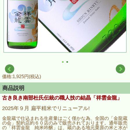
価格:1,925円(税込)
商品説明
古き良き南部杜氏伝統の職人技の結晶「祥雲金龍」
2025年９月 扁平精米でリニューアル!
金龍蔵で仕込まれる生産量はごく僅かな為、全国の「金龍蔵
の会」契約店約６０店のみで販売されております。通年販売
の「祥雲金龍 純米吟醸」は、蔵のある地元栗原の米と水が