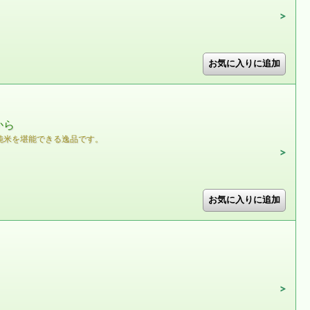
から
純米を堪能できる逸品です。
。