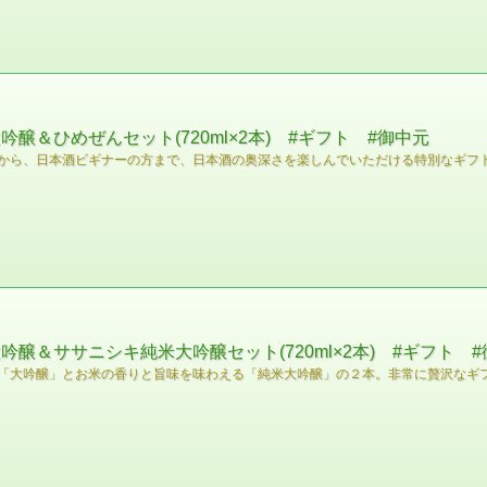
醸＆ひめぜんセット(720ml×2本) #ギフト #御中元
から、日本酒ビギナーの方まで、日本酒の奥深さを楽しんでいただける特別なギフ
醸＆ササニシキ純米大吟醸セット(720ml×2本) #ギフト 
「大吟醸」とお米の香りと旨味を味わえる「純米大吟醸」の２本。非常に贅沢なギ