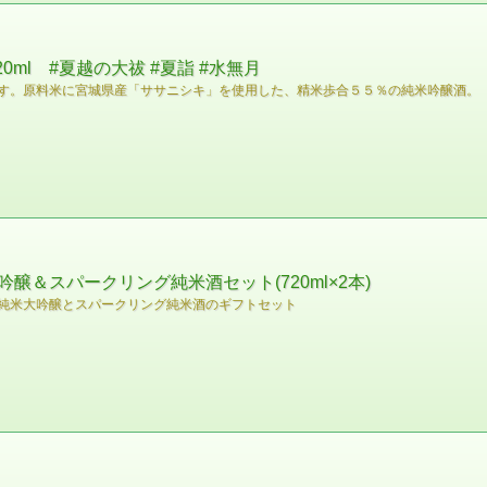
0ml #夏越の大祓 #夏詣 #水無月
す。原料米に宮城県産「ササニシキ」を使用した、精米歩合５５％の純米吟醸酒。
＆スパークリング純米酒セット(720ml×2本)
純米大吟醸とスパークリング純米酒のギフトセット