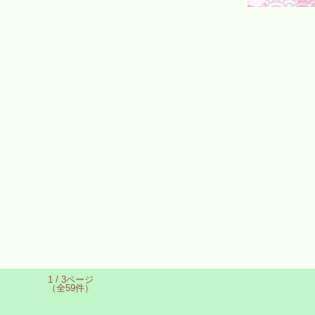
1 / 3ページ
（全59件）