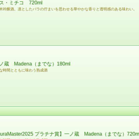
・ミチコ 720ml
米吟醸酒。凛としたバラの佇まいを思わせる華やかな香りと透明感のある味わい。
 Madena（までな）180ml
な時間とともに味わう熟成酒
aMaster2025 プラチナ賞】一ノ蔵 Madena（までな）72