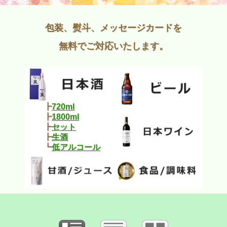
包装、熨斗、メッセージカードを
無料でご対応いたします。
┣
720ml
┣
1800ml
┣
セット
┣
生酒
┗
低アルコール