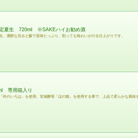
夏生 720ml ※SAKEハイお勧め酒
生。濃醇な甘みと酸で旨味たっぷり、割っても味わいがのる仕上がりです。
ml 専用箱入り
「吟のいろは」を使用。宮城酵母「ほの馥」を使用する事で、上品で柔らかな風味