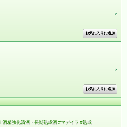
0ml 酒精強化清酒・長期熟成酒 #マデイラ #熟成