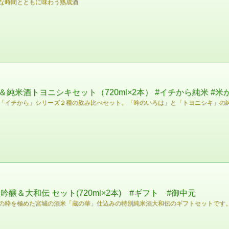
な時間とともに味わう熟成酒
米酒トヨニシキセット（720ml×2本） #イチから純米 #米
「イチから」シリーズ２種の飲み比べセット。「吟のいろは」と「トヨニシキ」の
＆大和伝 セット(720ml×2本) #ギフト #御中元
の粋を極めた宮城の酒米「蔵の華」仕込みの特別純米酒大和伝のギフトセットです