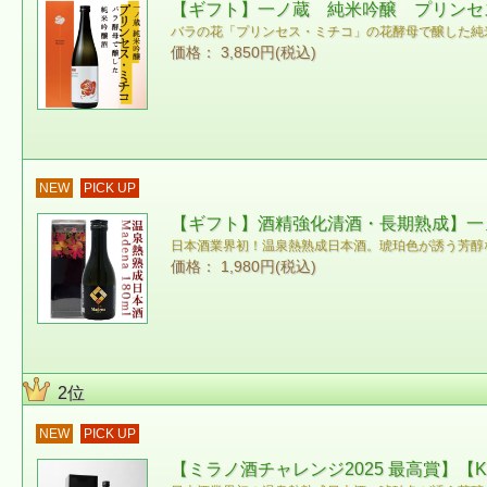
【ギフト】一ノ蔵 純米吟醸 プリンセス
バラの花「プリンセス・ミチコ」の花酵母で醸した純
価格： 3,850円(税込)
NEW
PICK UP
【ギフト】酒精強化清酒・長期熟成】一ノ蔵
日本酒業界初！温泉熱熟成日本酒。琥珀色が誘う芳醇
価格： 1,980円(税込)
2位
NEW
PICK UP
【ミラノ酒チャレンジ2025 最高賞】【Kur