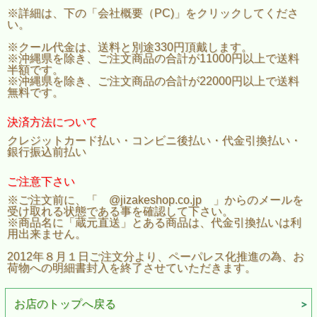
※詳細は、下の「会社概要（PC)」をクリックしてくださ
い。
※クール代金は、送料と別途330円頂戴します。
※沖縄県を除き、ご注文商品の合計が11000円以上で送料
半額です。
※沖縄県を除き、ご注文商品の合計が22000円以上で送料
無料です。
決済方法について
クレジットカード払い・コンビニ後払い・代金引換払い・
銀行振込前払い
ご注意下さい
※ご注文前に、「 @jizakeshop.co.jp 」からのメールを
受け取れる状態である事を確認して下さい。
※商品名に「蔵元直送」とある商品は、代金引換払いは利
用出来ません。
2012年８月１日ご注文分より、ペーパレス化推進の為、お
荷物への明細書封入を終了させていただきます。
お店のトップへ戻る