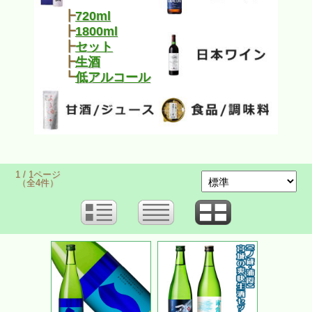
┣
720ml
┣
1800ml
┣
セット
┣
生酒
┗
低アルコール
1 / 1ページ
（全4件）