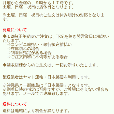
月曜から金曜の、９時から１７時です。
土曜、日曜、祝日は店休日となります。
※土曜、日曜、祝日のご注文は休み明けの対応となりま
す。
発送について
◆１2時(正午)迄のご注文は、下記を除き翌営業日に発送い
たします。
⇒コンビニ前払い・銀行振込前払い
⇒在庫切れの場合
⇒到着日指定がある場合
⇒ご注文内容に不備等がある場合
◆酒販店様からのご注文は、一切お断りいたします。
配送業者はヤマト運輸・日本郵便を利用します。
※沖縄県と一部離島は「日本郵便」となります。
※到着日時の指定は可能ですが、ご希望にそえない場合も
あります。メールでご連絡致します。
送料について
送料は地域により料金が異なります。