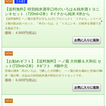
NEW
【冷蔵】
【送料無料】特別純米酒辛口吟のいろは＆純米酒トヨニ
シキセット（720ml×2本） #イチから純米 #米から
【送料無料】一ノ蔵の若手が立ち上げたプロジェクト「イチから」シリーズ
２種の飲み比べセット。「吟のいろは」と「トヨニシキ」の純米を堪能でき
る逸品です。
価格： 4,900円(税込)
NEW
【お勧めギフト】【送料無料】一ノ蔵 大吟醸＆大和伝 セ
ット(720ml×2本) #ギフト #御中元
宮城の酒米「吟のいろは」で醸した大吟醸と、一ノ蔵の粋を極めた宮城の酒
米「蔵の華」仕込みの特別純米酒大和伝のギフトセットです。
価格： 6,600円(税込)
NEW