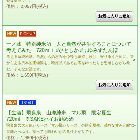
妙な夏酒です。
価格： 2,057円(税込)
NEW
PICK UP
一ノ蔵 特別純米酒 人と自然が共生することについて
考えてみた 720ｍｌ #ひとしか #ふゆみずたんぼ
考える系純米酒。自然からの恵みを今後も維持し続け、寄り添うために。昔
からある日本的価値観を、嗜好品であるお酒をゆったりと思考しながら飲
む。そんなお酒です。
価格： 1,650円(税込)
NEW
【冷蔵】
【生酒】飛良泉 山廃純米 マル飛 限定夏生
720ml ※SAKEハイお勧め酒
飛良泉の大人気シリーズ「マル飛シリーズ」の限定夏生。濃醇な甘みと酸で
旨味たっぷり、割っても味わいがのる仕上がりです。
価格： 1,980円(税込)