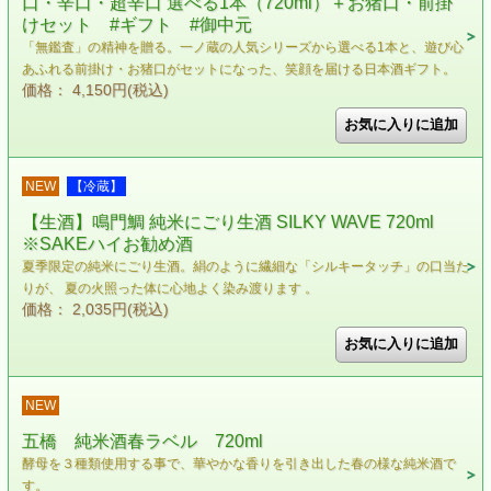
口・辛口・超辛口 選べる1本（720ml）＋お猪口・前掛
けセット #ギフト #御中元
「無鑑査」の精神を贈る。一ノ蔵の人気シリーズから選べる1本と、遊び心
あふれる前掛け・お猪口がセットになった、笑顔を届ける日本酒ギフト。
価格： 4,150円(税込)
NEW
【冷蔵】
【生酒】鳴門鯛 純米にごり生酒 SILKY WAVE 720ml
※SAKEハイお勧め酒
夏季限定の純米にごり生酒。絹のように繊細な「シルキータッチ」の口当た
りが、 夏の火照った体に心地よく染み渡ります 。
価格： 2,035円(税込)
NEW
五橋 純米酒春ラベル 720ml
酵母を３種類使用する事で、華やかな香りを引き出した春の様な純米酒で
す。