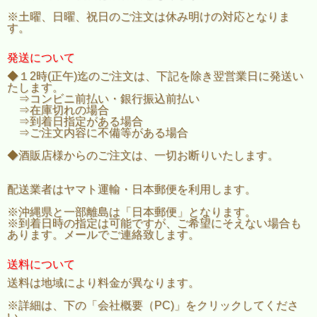
※土曜、日曜、祝日のご注文は休み明けの対応となりま
す。
発送について
◆１2時(正午)迄のご注文は、下記を除き翌営業日に発送い
たします。
⇒コンビニ前払い・銀行振込前払い
⇒在庫切れの場合
⇒到着日指定がある場合
⇒ご注文内容に不備等がある場合
◆酒販店様からのご注文は、一切お断りいたします。
配送業者はヤマト運輸・日本郵便を利用します。
※沖縄県と一部離島は「日本郵便」となります。
※到着日時の指定は可能ですが、ご希望にそえない場合も
あります。メールでご連絡致します。
送料について
送料は地域により料金が異なります。
※詳細は、下の「会社概要（PC)」をクリックしてくださ
い。