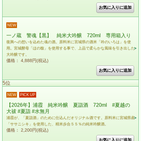
NEW
一ノ蔵 警魂【黒】 純米大吟醸 720ml 専用箱入り
復興への想いを込めた魂の酒。原料米に宮城県の酒米「吟のいろは」を使
用。宮城酵母「ほの馥」を使用する事で、上品で柔らかな風味を引き出した
大吟醸です。
価格： 4,888円(税込)
5位
NEW
PICK UP
【2026年】浦霞 純米吟醸 夏詣酒 720ml #夏越の
大祓 #夏詣 #水無月
浦霞が、「夏詣酒」のために仕込んだオリジナル酒です。原料米に宮城県産
「ササニシキ」を使用した、精米歩合５５％の純米吟醸酒。
価格： 2,200円(税込)