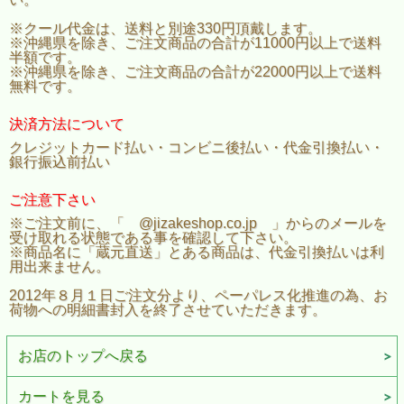
※クール代金は、送料と別途330円頂戴します。
※沖縄県を除き、ご注文商品の合計が11000円以上で送料
半額です。
※沖縄県を除き、ご注文商品の合計が22000円以上で送料
無料です。
決済方法について
クレジットカード払い・コンビニ後払い・代金引換払い・
銀行振込前払い
ご注意下さい
※ご注文前に、「 @jizakeshop.co.jp 」からのメールを
受け取れる状態である事を確認して下さい。
※商品名に「蔵元直送」とある商品は、代金引換払いは利
用出来ません。
2012年８月１日ご注文分より、ペーパレス化推進の為、お
荷物への明細書封入を終了させていただきます。
お店のトップへ戻る
カートを見る