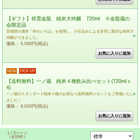
【ギフト】祥雲金龍 純米大吟醸 720ml ※金龍蔵の
会限定品
宮城県の酒米「吟のいろは」を使用し、小仕込みによる非常に贅沢な純米大
吟醸ができました。
価格： 5,500円(税込)
NEW
PICK UP
【送料無料】一ノ蔵 純米４種飲み比べセット(720mlｘ
4)
一ノ蔵のスタンダード純米４種のお得な≪送料無料≫セットをご準備いたし
ました！
価格： 6,620円(税込)
1 / 3ページ
（全59件）