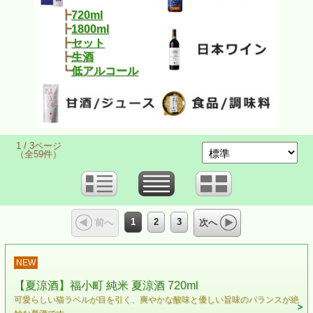
┣
720ml
┣
1800ml
┣
セット
┣
生酒
┗
低アルコール
1 / 3ページ
（全59件）
1
2
3
前へ
次へ
NEW
【夏涼酒】福小町 純米 夏涼酒 720ml
可愛らしい猫ラベルが目を引く、爽やかな酸味と優しい旨味のバランスが絶