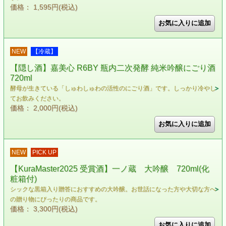
価格： 1,595円(税込)
NEW
【冷蔵】
【隠し酒】嘉美心 R6BY 瓶内二次発酵 純米吟醸にごり酒
720ml
酵母が生きている「しゅわしゅわの活性のにごり酒」です。しっかり冷やし
てお飲みください。
価格： 2,000円(税込)
NEW
PICK UP
【KuraMaster2025 受賞酒】一ノ蔵 大吟醸 720ml(化
粧箱付)
シックな黒箱入り贈答におすすめの大吟醸。お世話になった方や大切な方へ
の贈り物にぴったりの商品です。
価格： 3,300円(税込)