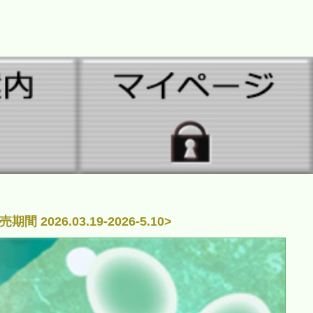
6.03.19-2026-5.10>