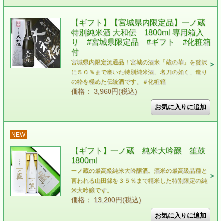
【ギフト】【宮城県内限定品】一ノ蔵
特別純米酒 大和伝 1800ml 専用箱入
り #宮城県限定品 #ギフト #化粧箱
付
宮城県内限定流通品！宮城の酒米「蔵の華」を贅沢
に５０％まで磨いた特別純米酒。名刀の如く、造り
の粋を極めた伝統酒です。＃化粧箱
価格： 3,960円(税込)
NEW
【ギフト】一ノ蔵 純米大吟醸 笙鼓
1800ml
一ノ蔵の最高級純米大吟醸酒。酒米の最高級品種と
言われる山田錦を３５％まで精米した特別限定の純
米大吟醸です。
価格： 13,200円(税込)