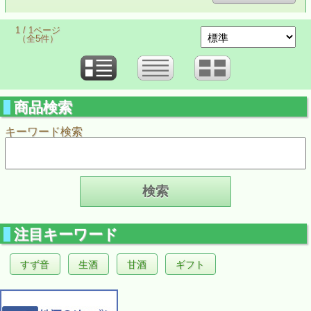
1 / 1ページ
（全5件）
商品検索
キーワード検索
注目キーワード
すず音
生酒
甘酒
ギフト