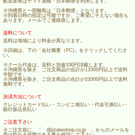
配送業者はヤマト運輸・日本郵便を利用します。
※沖縄県と一部離島は「日本郵便」となります。
※到着日時の指定は可能ですが、ご希望にそえない場合も
あります。メールでご連絡致します。
送料について
送料は地域により料金が異なります。
※詳細は、下の「会社概要（PC)」をクリックしてくださ
い。
※クール代金は、送料と別途330円頂戴します。
※沖縄県を除き、ご注文商品の合計が11000円以上で送料
半額です。
※沖縄県を除き、ご注文商品の合計が22000円以上で送料
無料です。
決済方法について
クレジットカード払い・コンビニ後払い・代金引換払い・
銀行振込前払い
ご注意下さい
※ご注文前に、「 @jizakeshop.co.jp 」からのメールを
受け取れる状態である事を確認して下さい。