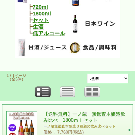
┣
720ml
┣
1800ml
┣
セット
┣
生酒
┗
低アルコール
1 / 1ページ
（全5件）
【送料無料】一ノ蔵 無鑑査本醸造飲
み比べ 1800ｍｌセット
一ノ蔵無鑑査本醸造３種類の飲み比べセット
価格： 7,760円(税込)