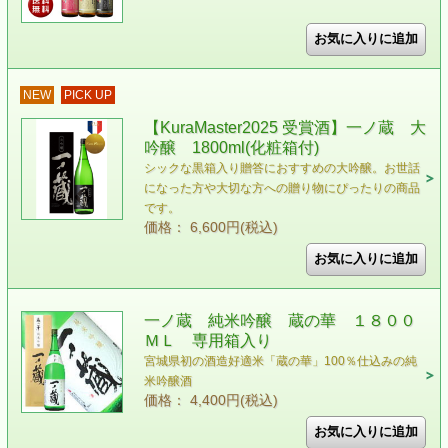
NEW
PICK UP
【KuraMaster2025 受賞酒】一ノ蔵 大
吟醸 1800ml(化粧箱付)
シックな黒箱入り贈答におすすめの大吟醸。お世話
になった方や大切な方への贈り物にぴったりの商品
です。
価格： 6,600円(税込)
一ノ蔵 純米吟醸 蔵の華 １８００
ＭＬ 専用箱入り
宮城県初の酒造好適米「蔵の華」100％仕込みの純
米吟醸酒
価格： 4,400円(税込)