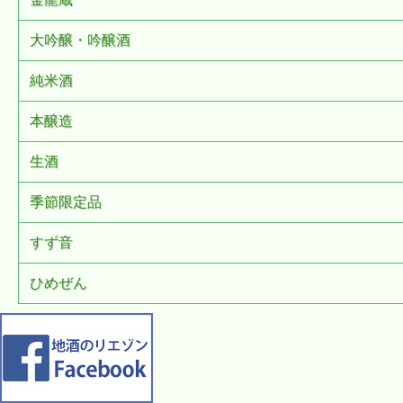
大吟醸・吟醸酒
純米酒
本醸造
生酒
季節限定品
すず音
ひめぜん