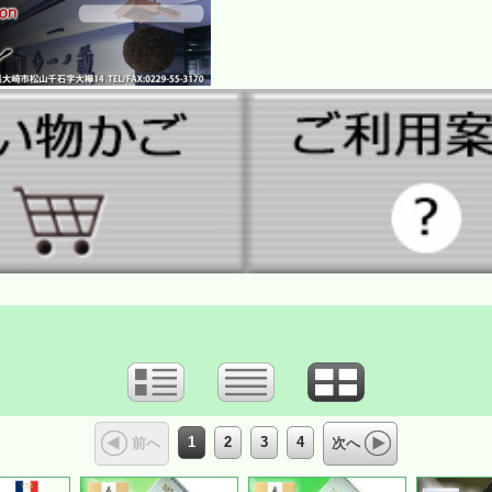
1
2
3
4
前へ
次へ