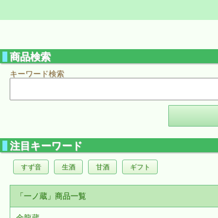
商品検索
キーワード検索
注目キーワード
すず音
生酒
甘酒
ギフト
「一ノ蔵」商品一覧
金龍蔵