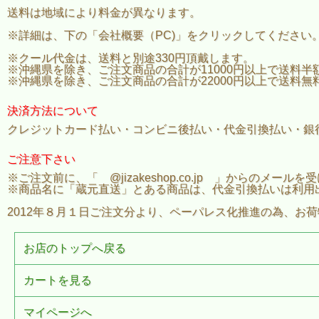
送料は地域により料金が異なります。
※詳細は、下の「会社概要（PC)」をクリックしてください
※クール代金は、送料と別途330円頂戴します。
※沖縄県を除き、ご注文商品の合計が11000円以上で送料半
※沖縄県を除き、ご注文商品の合計が22000円以上で送料無
決済方法について
クレジットカード払い・コンビニ後払い・代金引換払い・銀
ご注意下さい
※ご注文前に、「 @jizakeshop.co.jp 」からのメ
※商品名に「蔵元直送」とある商品は、代金引換払いは利用
2012年８月１日ご注文分より、ペーパレス化推進の為、お
お店のトップへ戻る
カートを見る
マイページへ