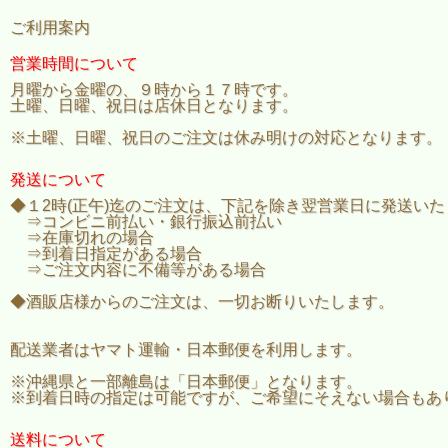
ご利用案内
営業時間について
月曜から金曜の、９時から１７時です。
土曜、日曜、祝日は店休日となります。
※土曜、日曜、祝日のご注文は休み明けの対応となります。
発送について
◆１2時(正午)迄のご注文は、下記を除き翌営業日に発送い
⇒コンビニ前払い・銀行振込前払い
⇒在庫切れの場合
⇒到着日指定がある場合
⇒ご注文内容に不備等がある場合
◆酒販店様からのご注文は、一切お断りいたします。
配送業者はヤマト運輸・日本郵便を利用します。
※沖縄県と一部離島は「日本郵便」となります。
※到着日時の指定は可能ですが、ご希望にそえない場合もあ
送料について