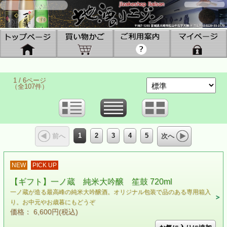
1 / 6ページ
（全107件）
1
2
3
4
5
前へ
次へ
NEW
PICK UP
【ギフト】一ノ蔵 純米大吟醸 笙鼓 720ml
一ノ蔵が造る最高峰の純米大吟醸酒。オリジナル包装で品のある専用箱入
り。お中元やお歳暮にもどうぞ
価格： 6,600円(税込)