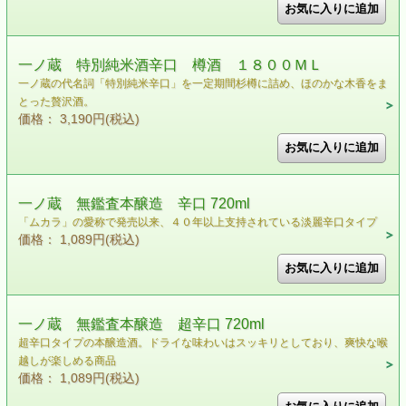
一ノ蔵 特別純米酒辛口 樽酒 １８００ＭＬ
一ノ蔵の代名詞「特別純米辛口」を一定期間杉樽に詰め、ほのかな木香をま
とった贅沢酒。
価格： 3,190円(税込)
一ノ蔵 無鑑査本醸造 辛口 720ml
「ムカラ」の愛称で発売以来、４０年以上支持されている淡麗辛口タイプ
価格： 1,089円(税込)
一ノ蔵 無鑑査本醸造 超辛口 720ml
超辛口タイプの本醸造酒。ドライな味わいはスッキリとしており、爽快な喉
越しが楽しめる商品
価格： 1,089円(税込)