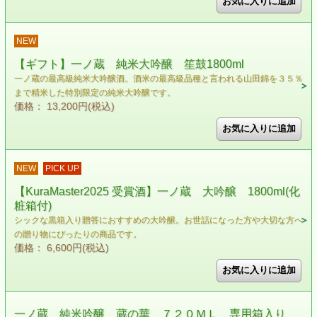
NEW
【ギフト】一ノ蔵 純米大吟醸 笙鼓1800ml
一ノ蔵の最高級純米大吟醸酒。酒米の最高級品種と言われる山田錦を３５％
まで精米した特別限定の純米大吟醸です。
価格： 13,200円(税込)
NEW
PICK UP
【KuraMaster2025 受賞酒】一ノ蔵 大吟醸 1800ml(化
粧箱付)
シックな黒箱入り贈答におすすめの大吟醸。お世話になった方や大切な方へ
の贈り物にぴったりの商品です。
価格： 6,600円(税込)
一ノ蔵 純米吟醸 蔵の華 ７２０ＭＬ 専用箱入り