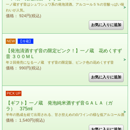
一ノ蔵すず音はシュワシュワ系の発泡清酒。アルコール５％の甘酸っぱい味
わいが人気。
価格： 924円(税込)
NEW
【冷蔵】
【発泡清酒すず音の限定ピンク！】一ノ蔵 花めくすず
音 ３００ＭＬ
年２回発売になる一ノ蔵 すず音の限定版、ピンク色の花めくすず音
価格： 990円(税込)
PICK UP
【ギフト】一ノ蔵 発泡純米酒すず音ＧＡＬＡ（ガ
ラ） 375ml
半年の熟成を経て出荷される、甘さ控えめの白ワインの様な低アルコール酒
価格： 1,540円(税込)