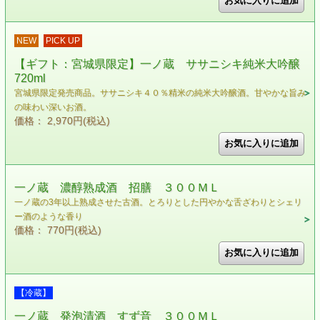
NEW
PICK UP
【ギフト：宮城県限定】一ノ蔵 ササニシキ純米大吟醸
720ml
宮城県限定発売商品。ササニシキ４０％精米の純米大吟醸酒。甘やかな旨み
の味わい深いお酒。
価格： 2,970円(税込)
一ノ蔵 濃醇熟成酒 招膳 ３００ＭＬ
一ノ蔵の3年以上熟成させた古酒。とろりとした円やかな舌ざわりとシェリ
ー酒のような香り
価格： 770円(税込)
【冷蔵】
一ノ蔵 発泡清酒 すず音 ３００ＭＬ