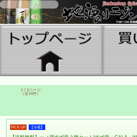
1 / 1ページ
（全14件）
PICK UP
【冷蔵】