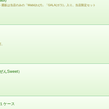
i)
は当店のみの「Wabi(わび)」「GALA(ガラ)」入り。当店限定セット
可。
んSweet）
 １ケース