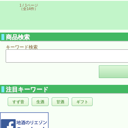
1 / 1ページ
（全14件）
商品検索
キーワード検索
注目キーワード
すず音
生酒
甘酒
ギフト