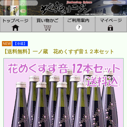
NEW
【冷蔵】
【送料無料】一ノ蔵 花めくすず音１２本セット