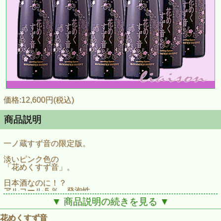
価格:12,600円(税込)
商品説明
一ノ蔵すず音の限定版。
淡いピンク色の
「花めくすず音」。
日本酒なのに！？
アルコール５％、発泡性、
甘酸っぱい味わい、
▼ 商品説明の続きを見る ▼
そして桃色のお酒という
すず音の新バージョン。
花めくすず音