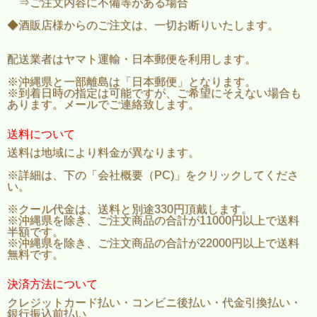
⇒ご注文内容に不備等がある場合
◆酒販店様からのご注文は、一切お断りいたします。
配送業者はヤマト運輸・日本郵便を利用します。
※沖縄県と一部離島は「日本郵便」となります。
※到着日時の指定は可能ですが、ご希望にそえない場合も
あります。メールでご連絡致します。
送料について
送料は地域により料金が異なります。
※詳細は、下の「会社概要（PC)」をクリックしてくださ
い。
※クール代金は、送料と別途330円頂戴します。
※沖縄県を除き、ご注文商品の合計が11000円以上で送料
半額です。
※沖縄県を除き、ご注文商品の合計が22000円以上で送料
無料です。
決済方法について
クレジットカード払い・コンビニ後払い・代金引換払い・
銀行振込前払い