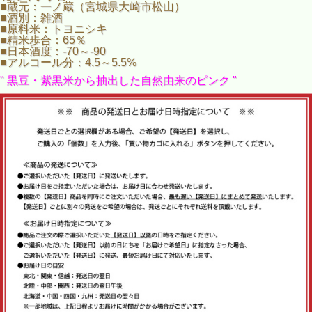
ロゼタイプです。
■蔵元：一ノ蔵（宮城県大崎市松山）
■酒別：雑酒
黒豆と紫黒米の天然色素を加えて、
■原料米：トヨニシキ
淡いピンクの爽やかで優しい味わい。
■精米歩合：65％
■日本酒度：-70～-90
花めくすず音１２本を、送料無料でお届け！
■アルコール分：4.5～5.5%
※沖縄へのお届けは、別途送料1,800円を頂戴します。
" 黒豆・紫黒米から抽出した自然由来のピンク "
※このセットは、個別包装は承れません。
個別包装をご希望の場合は、単品でご購入ください。
※酒販店様へは、ご自宅用でも販売できません。ご了承くだ
さい。