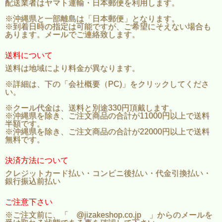
配送業者はヤマト運輸・日本郵便を利用します。
※沖縄県と一部離島は「日本郵便」となります。
※到着日時の指定は可能ですが、ご希望にそえない場合も
あります。メールでご連絡致します。
送料について
送料は地域により料金が異なります。
※詳細は、下の「会社概要（PC)」をクリックしてくださ
い。
※クール代金は、送料と別途330円頂戴します。
※沖縄県を除き、ご注文商品の合計が11000円以上で送料
半額です。
※沖縄県を除き、ご注文商品の合計が22000円以上で送料
無料です。
決済方法について
クレジットカード払い・コンビニ後払い・代金引換払い・
銀行振込前払い
ご注意下さい
※ご注文前に、「 @jizakeshop.co.jp 」からのメールを