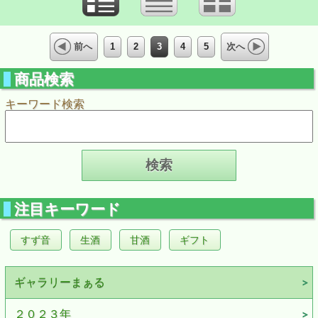
1
2
3
4
5
前へ
次へ
商品検索
キーワード検索
注目キーワード
すず音
生酒
甘酒
ギフト
ギャラリーまぁる
２０２３年