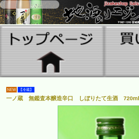
NEW
【冷蔵】
一ノ蔵 無鑑査本醸造辛口 しぼりたて生酒 720m