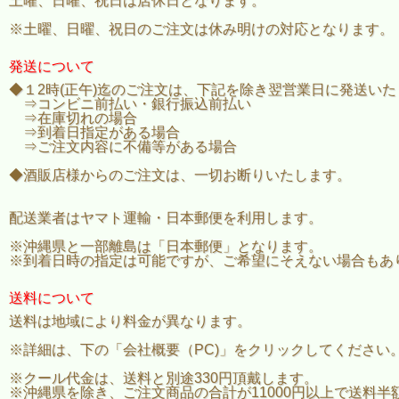
土曜、日曜、祝日は店休日となります。
※土曜、日曜、祝日のご注文は休み明けの対応となります。
発送について
◆１2時(正午)迄のご注文は、下記を除き翌営業日に発送い
⇒コンビニ前払い・銀行振込前払い
⇒在庫切れの場合
⇒到着日指定がある場合
⇒ご注文内容に不備等がある場合
◆酒販店様からのご注文は、一切お断りいたします。
配送業者はヤマト運輸・日本郵便を利用します。
※沖縄県と一部離島は「日本郵便」となります。
※到着日時の指定は可能ですが、ご希望にそえない場合もあ
送料について
送料は地域により料金が異なります。
※詳細は、下の「会社概要（PC)」をクリックしてください
※クール代金は、送料と別途330円頂戴します。
※沖縄県を除き、ご注文商品の合計が11000円以上で送料半