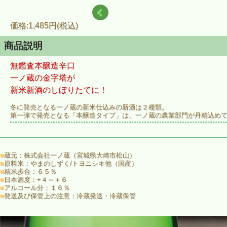
価格:1,485円(税込)
商品説明
無鑑査本醸造辛口
一ノ蔵の金字塔が
新米新酒のしぼりたてに！
冬に発売となる一ノ蔵の新米仕込みの新酒は２種類。
第一弾で発売となる「本醸造タイプ」は、一ノ蔵の農業部門が丹精込め
早生品種「やまのしずく」を使用。
今年のお米の出来は、粒が綺麗で整粒状態が非常に良くできました。
■
蔵元：株式会社一ノ蔵（宮城県大崎市松山）
これまでの「やまのしずく」は高温障害の影響を受け、酒造りでは溶け
■
原料米：やまのしずく/トヨニシキ他（国産）
■
精米歩合：６５％
そして気になる酒質は、新米ならではの新鮮な香りと、米の特徴である
■
日本酒度：+４～＋６
■
アルコール分：１６％
米の旨味が拡がり、味のまとまりがあり。爽やかでキレのある後味は、
■
発送及び保管上の注意：冷蔵発送・冷蔵保管
要冷蔵商品の為、冷蔵庫保管となりますが、お飲みになる際には、キッ