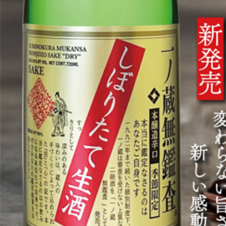
お勧めの料理はすき焼き・おでん・焼き餃子！
一ノ蔵 無鑑査本醸造辛口 しぼりたて生酒 1800mlはこち