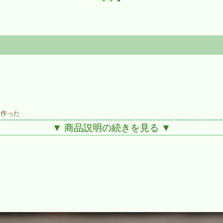
て作った
▼ 商品説明の続きを見る ▼
にくい課題がありましたが、今年はコメの質として非常に良い兆候がありまし
軽快で繊細な味わいに。
飲むほどに杯が進むそんなお酒に。晩酌の一杯にぴったりな生酒です！
チリと冷えているよりも少し置いてからの方が、このしぼりたての良さが活き