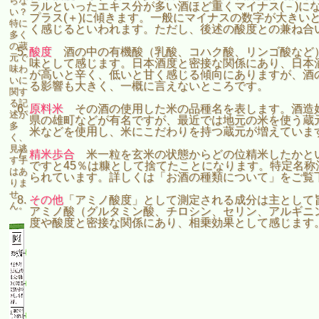
らな
ラルといったエキス分が多い酒ほど重くマイナス(－)に
い？
プラス(＋)に傾きます。一般にマイナスの数字が大きい
特に
く感じるといわれます。ただし、後述の酸度との兼ね合
多く
の蔵
酸度
酒の中の有機酸（乳酸、コハク酸、リンゴ酸など
元で
味として感じます。日本酒度と密接な関係にあり、日本
味わ
が高いと辛く、低いと甘く感じる傾向にありますが、酒
いに
る影響も大きく、一概に言えないところです。
関す
る記
原料米
その酒の使用した米の品種名を表します。酒造
述が
県の雄町などが有名ですが、最近では地元の米を使う蔵
多
米などを使用し、米にこだわりを持つ蔵元が増えていま
く、
見逃
精米歩合
米一粒を玄米の状態からどの位精米したかとい
す手
ですと45％は糠として捨てたことになります。特定名
はあ
られています。詳しくは「お酒の種類について」をご覧
りま
せ
その他
「アミノ酸度」として測定される成分は主として
ん。
アミノ酸（グルタミン酸、チロシン、セリン、アルギニ
度や酸度と密接な関係にあり、相乗効果として感じます