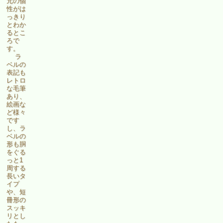
元の個
性がは
っきり
とわか
るとこ
ろで
す。
ラ
ベルの
表記も
レトロ
な毛筆
あり、
絵画な
ど様々
です
し、ラ
ベルの
形も胴
をぐる
っと1
周する
長いタ
イプ
や、短
冊形の
スッキ
リとし