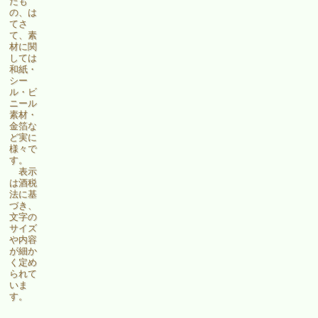
たも
の、は
てさ
て、素
材に関
しては
和紙・
シー
ル・ビ
ニール
素材・
金箔な
ど実に
様々で
す。
表示
は酒税
法に基
づき、
文字の
サイズ
や内容
が細か
く定め
られて
いま
す。