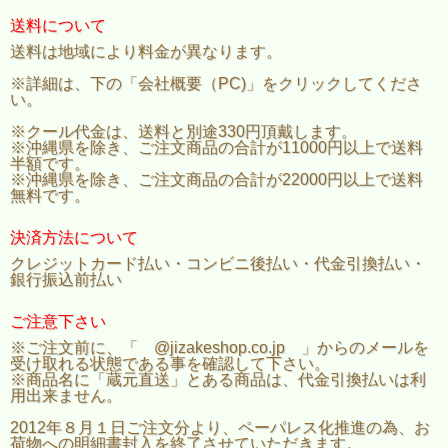
送料について
送料は地域により料金が異なります。
※詳細は、下の「会社概要（PC)」をクリックしてくださ
い。
※クール代金は、送料と別途330円頂戴します。
※沖縄県を除き、ご注文商品の合計が11000円以上で送料
半額です。
※沖縄県を除き、ご注文商品の合計が22000円以上で送料
無料です。
決済方法について
クレジットカード払い・コンビニ後払い・代金引換払い・
銀行振込前払い
ご注意下さい
※ご注文前に、「 @jizakeshop.co.jp 」からのメールを
受け取れる状態である事を確認して下さい。
※商品名に「蔵元直送」とある商品は、代金引換払いは利
用出来ません。
2012年８月１日ご注文分より、ペーパレス化推進の為、お
荷物への明細書封入を終了させていただきます。