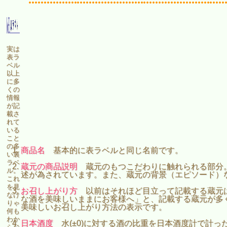
実は
表ラ
ベル
以上
に多
くの
情報
が記
載さ
れて
いる
こと
の多
商品名
基本的に表ラベルと同じ名前です。
い裏
ラベ
蔵元の商品説明
蔵元のもつこだわりに触れられる部分
ル。
述が為されています。また、蔵元の背景（エピソード）
これ
を見
お召し上がり方
以前はそれほど目立って記載する蔵元
なけ
な酒を美味しいままにお客様へ」と、記載する蔵元が多
りゃ
美味しいお召し上がり方法の表示です。
何も
わか
日本酒度
水(±0)に対する酒の比重を日本酒度計で計っ