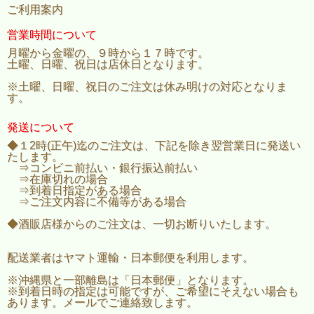
ご利用案内
営業時間について
月曜から金曜の、９時から１７時です。
土曜、日曜、祝日は店休日となります。
※土曜、日曜、祝日のご注文は休み明けの対応となりま
す。
発送について
◆１2時(正午)迄のご注文は、下記を除き翌営業日に発送い
たします。
⇒コンビニ前払い・銀行振込前払い
⇒在庫切れの場合
⇒到着日指定がある場合
⇒ご注文内容に不備等がある場合
◆酒販店様からのご注文は、一切お断りいたします。
配送業者はヤマト運輸・日本郵便を利用します。
※沖縄県と一部離島は「日本郵便」となります。
※到着日時の指定は可能ですが、ご希望にそえない場合も
あります。メールでご連絡致します。