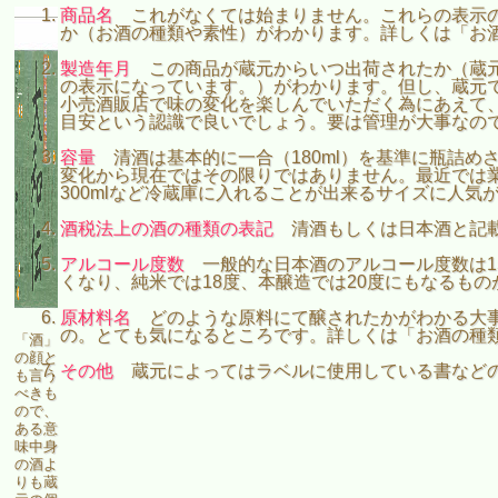
商品名
これがなくては始まりません。これらの表示の
か（お酒の種類や素性）がわかります。詳しくは「お
製造年月
この商品が蔵元からいつ出荷されたか（蔵元
の表示になっています。）がわかります。但し、蔵元
小売酒販店で味の変化を楽しんでいただく為にあえて
目安という認識で良いでしょう。要は管理が大事なの
容量
清酒は基本的に一合（180ml）を基準に瓶詰め
変化から現在ではその限りではありません。最近では業界
300mlなど冷蔵庫に入れることが出来るサイズに人気
酒税法上の酒の種類の表記
清酒もしくは日本酒と記
アルコール度数
一般的な日本酒のアルコール度数は15
くなり、純米では18度、本醸造では20度にもなるもの
原材料名
どのような原料にて醸されたかがわかる大事
の。とても気になるところです。詳しくは「お酒の種
「酒」
の顔と
その他
蔵元によってはラベルに使用している書などの
も言う
べきも
ので、
ある意
味中身
の酒よ
りも蔵