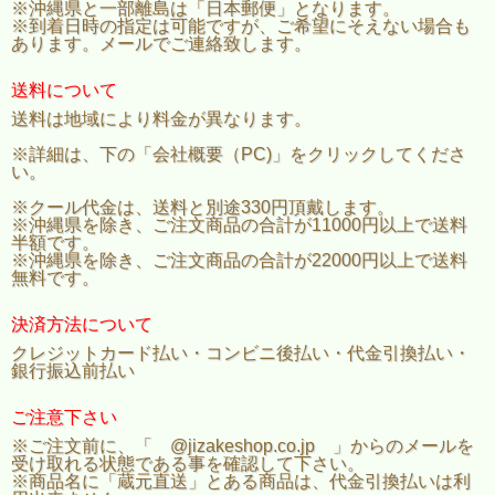
※沖縄県と一部離島は「日本郵便」となります。
※到着日時の指定は可能ですが、ご希望にそえない場合も
あります。メールでご連絡致します。
送料について
送料は地域により料金が異なります。
※詳細は、下の「会社概要（PC)」をクリックしてくださ
い。
※クール代金は、送料と別途330円頂戴します。
※沖縄県を除き、ご注文商品の合計が11000円以上で送料
半額です。
※沖縄県を除き、ご注文商品の合計が22000円以上で送料
無料です。
決済方法について
クレジットカード払い・コンビニ後払い・代金引換払い・
銀行振込前払い
ご注意下さい
※ご注文前に、「 @jizakeshop.co.jp 」からのメールを
受け取れる状態である事を確認して下さい。
※商品名に「蔵元直送」とある商品は、代金引換払いは利