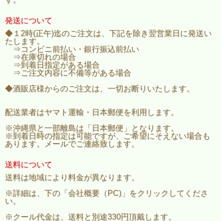
発送について
◆１2時(正午)迄のご注文は、下記を除き翌営業日に発送い
たします。
⇒コンビニ前払い・銀行振込前払い
⇒在庫切れの場合
⇒到着日指定がある場合
⇒ご注文内容に不備等がある場合
◆酒販店様からのご注文は、一切お断りいたします。
配送業者はヤマト運輸・日本郵便を利用します。
※沖縄県と一部離島は「日本郵便」となります。
※到着日時の指定は可能ですが、ご希望にそえない場合も
あります。メールでご連絡致します。
送料について
送料は地域により料金が異なります。
※詳細は、下の「会社概要（PC)」をクリックしてくださ
い。
※クール代金は、送料と別途330円頂戴します。