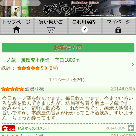
お客様の声
一ノ蔵 無鑑査本醸造 辛口1800ml
総評：
5.0 (2件)
1 / 1ページ（全2件）
酒浸り様
2014/03/05
今日も一ノ蔵を飲んでます。毎日飲んでます。今までいろい
ろな酒を飲んできましたが、結局落ち着く所は一ノ蔵です。
飲みやすい。気軽に飲める。これが一番です。純米大吟醸も
旨いですが、本醸造の旨さがわかってこそ酒飲み。すいませ
ん、ちょっと酔ってます。
お店からのコメント
2014/03/06