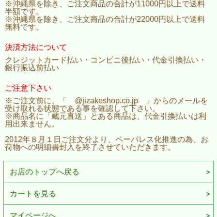
※沖縄県を除き、ご注文商品の合計が11000円以上で送料
半額です。
※沖縄県を除き、ご注文商品の合計が22000円以上で送料
無料です。
決済方法について
クレジットカード払い・コンビニ後払い・代金引換払い・
銀行振込前払い
ご注意下さい
※ご注文前に、「 @jizakeshop.co.jp 」からのメールを
受け取れる状態である事を確認して下さい。
※商品名に「蔵元直送」とある商品は、代金引換払いは利
用出来ません。
2012年８月１日ご注文分より、ペーパレス化推進の為、お
荷物への明細書封入を終了させていただきます。
お店のトップへ戻る
カートを見る
マイページへ