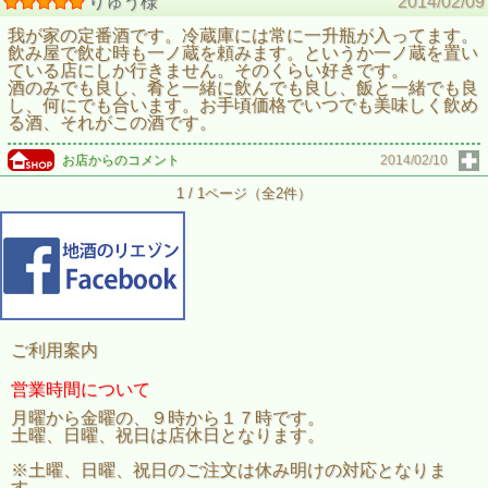
りゅう様
2014/02/09
我が家の定番酒です。冷蔵庫には常に一升瓶が入ってます。
飲み屋で飲む時も一ノ蔵を頼みます。というか一ノ蔵を置い
ている店にしか行きません。そのくらい好きです。
酒のみでも良し、肴と一緒に飲んでも良し、飯と一緒でも良
し、何にでも合います。お手頃価格でいつでも美味しく飲め
る酒、それがこの酒です。
お店からのコメント
2014/02/10
1 / 1ページ（全2件）
ご利用案内
営業時間について
月曜から金曜の、９時から１７時です。
土曜、日曜、祝日は店休日となります。
※土曜、日曜、祝日のご注文は休み明けの対応となりま
す。