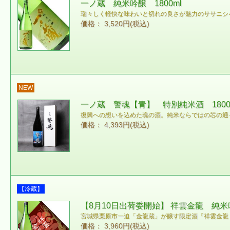
一ノ蔵 純米吟醸 1800ml
瑞々しく軽快な味わいと切れの良さが魅力のササニシ
価格： 3,520円(税込)
NEW
一ノ蔵 警魂【青】 特別純米酒 1800
復興への想いを込めた魂の酒。純米ならではの芯の通
価格： 4,393円(税込)
【冷蔵】
【8月10日出荷委開始】 祥雲金龍 純米吟
宮城県栗原市一迫「金龍蔵」が醸す限定酒『祥雲金龍
価格： 3,960円(税込)