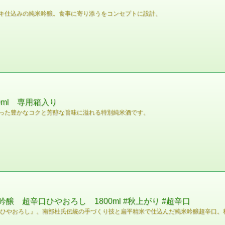
キ仕込みの純米吟醸。食事に寄り添うをコンセプトに設計。
ml 専用箱入り
った豊かなコクと芳醇な旨味に溢れる特別純米酒です。
醸 超辛口ひやおろし 1800ml #秋上がり #超辛口
 ひやおろし』。南部杜氏伝統の手づくり技と扁平精米で仕込んだ純米吟醸超辛口。