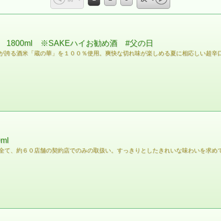
800ml ※SAKEハイお勧め酒 #父の日
が誇る酒米「蔵の華」を１００％使用。爽快な切れ味が楽しめる夏に相応しい超辛
ml
全て、約６０店舗の契約店でのみの取扱い。すっきりとしたきれいな味わいを求め