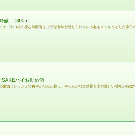
 1800ml
イチゴや白桃の様な吟醸香と上品な旨味が感じられキレのあるスッキリとした辛口
※SAKEハイお勧め酒
の生酒フレッシュで爽やかなのど越し、やわらかな吟醸香と米の優しい甘味が特徴