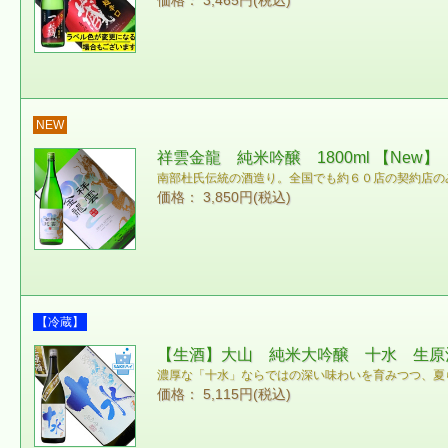
価格： 3,465円(税込)
NEW
祥雲金龍 純米吟醸 1800ml 【New】
南部杜氏伝統の酒造り。全国でも約６０店の契約店の
価格： 3,850円(税込)
【冷蔵】
【生酒】大山 純米大吟醸 十水 生原酒 
濃厚な「十水」ならではの深い味わいを育みつつ、夏
価格： 5,115円(税込)