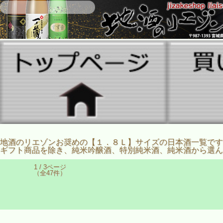
地酒のリエゾンお奨めの【１．８Ｌ】サイズの日本酒一覧です
ギフト商品を除き、純米吟醸酒、特別純米酒、純米酒から選ん
1 / 3ページ
（全47件）