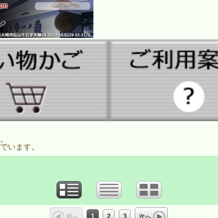
。
でいます。
1
2
3
前へ
次へ