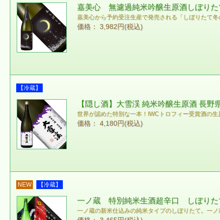
嘉美心 無濾過純米吟醸生原酒しぼりたて
嘉美心から予約受注生産で発売される「しぼりたて冬
価格： 3,982円(税込)
【冷蔵】
【隠し酒】大雪渓 純米吟醸生原酒 長野県産
世界が認めた特別な一本！IWCトロフィー受賞酒の生
価格： 4,180円(税込)
NEW
【冷蔵】
一ノ蔵 特別純米生酒超辛口 しぼりたて 
一ノ蔵の新米仕込みの純米タイプのしぼりたて。一ノ