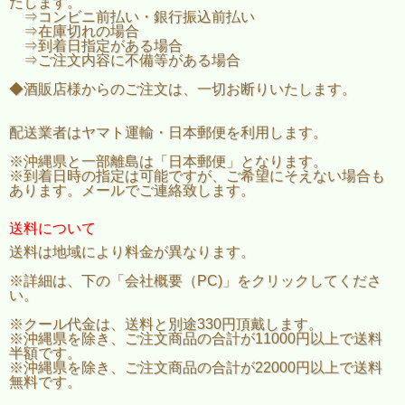
たします。
⇒コンビニ前払い・銀行振込前払い
⇒在庫切れの場合
⇒到着日指定がある場合
⇒ご注文内容に不備等がある場合
◆酒販店様からのご注文は、一切お断りいたします。
配送業者はヤマト運輸・日本郵便を利用します。
※沖縄県と一部離島は「日本郵便」となります。
※到着日時の指定は可能ですが、ご希望にそえない場合も
あります。メールでご連絡致します。
送料について
送料は地域により料金が異なります。
※詳細は、下の「会社概要（PC)」をクリックしてくださ
い。
※クール代金は、送料と別途330円頂戴します。
※沖縄県を除き、ご注文商品の合計が11000円以上で送料
半額です。
※沖縄県を除き、ご注文商品の合計が22000円以上で送料
無料です。