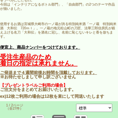
をラベルにしたもの。
今回は「インテリアになるボトル部門」、「自由部門」の2つのテーマ作品
が揃いました。
使用するお酒は宮城県大崎市の一ノ蔵が誇る特別純米酒「一ノ蔵 特別純米
酒 大和伝 720ｍｌ」。一ノ蔵の地元松山町の刀匠、法華三郎信房氏が鍛
え上げる名刀「大和伝」を酒名に冠し、名前に恥じないキレと香を放ちま
す。
便宜上、商品ナンバーをつけております。
受注生産品のため
着日の指定は承れません。
ご発送まで４週間前後お時間を頂戴しております。
※お待たせしまして申し訳ございません
【
プレゼントラベルご利用の場合】
ご注文分をまとめてお届けいたします。
ex)12枚ご利用の場合は12枚を束にして同送いたします
1 / 2ページ
（全27件）