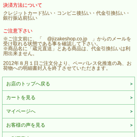
決済方法について
クレジットカード払い・コンビニ後払い・代金引換払い・
銀行振込前払い
ご注意下さい
※ご注文前に、「 @jizakeshop.co.jp 」からのメールを
受け取れる状態である事を確認して下さい。
※商品名に「蔵元直送」とある商品は、代金引換払いは利
用出来ません。
2012年８月１日ご注文分より、ペーパレス化推進の為、お
荷物への明細書封入を終了させていただきます。
お店のトップへ戻る
カートを見る
マイページへ
お客様の声を見る