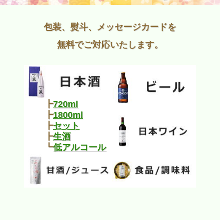
包装、熨斗、メッセージカードを
無料でご対応いたします。
┣
720ml
┣
1800ml
┣
セット
┣
生酒
┗
低アルコール