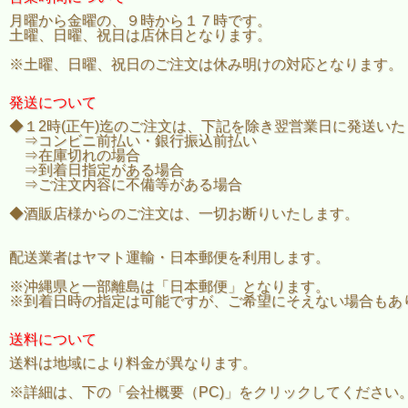
月曜から金曜の、９時から１７時です。
土曜、日曜、祝日は店休日となります。
※土曜、日曜、祝日のご注文は休み明けの対応となります。
発送について
◆１2時(正午)迄のご注文は、下記を除き翌営業日に発送い
⇒コンビニ前払い・銀行振込前払い
⇒在庫切れの場合
⇒到着日指定がある場合
⇒ご注文内容に不備等がある場合
◆酒販店様からのご注文は、一切お断りいたします。
配送業者はヤマト運輸・日本郵便を利用します。
※沖縄県と一部離島は「日本郵便」となります。
※到着日時の指定は可能ですが、ご希望にそえない場合もあ
送料について
送料は地域により料金が異なります。
※詳細は、下の「会社概要（PC)」をクリックしてください