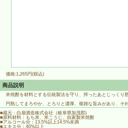
価格:1,265円(税込)
商品説明
米焼酎を材料とする伝統製法を守り、搾ったあとじっくり
円熟してまろやか、とろりと濃厚、複雑な旨みがあり、そ
■蔵元：白扇酒造株式会社（岐阜県加茂郡)
■原料材料：もち米、米こうじ、自家製米焼酎
■アルコール分：13.5%以上14.5%未満
■エキス分：40%以上