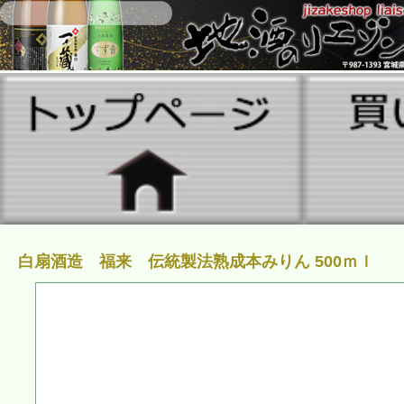
白扇酒造 福来 伝統製法熟成本みりん 500ｍｌ