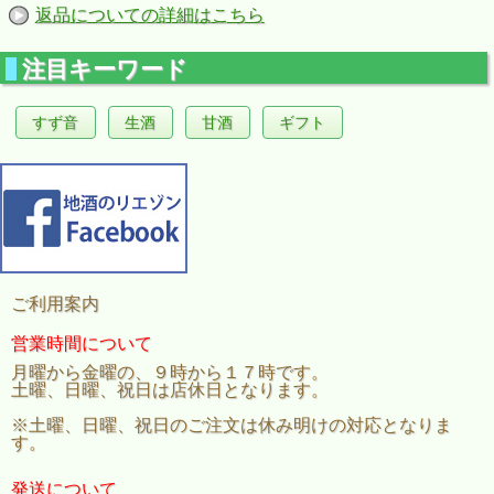
返品についての詳細はこちら
注目キーワード
すず音
生酒
甘酒
ギフト
柔らかで洗練された甘さと、お米由来の旨味。
心地よい余韻が飲み手を和ませます。
■精米歩合：65％
■アルコール度数：15％台
■日本酒度：-5 ～ -3
ご利用案内
【受賞歴】
営業時間について
・IWC 2021「本醸造酒の部」ブロンズ
月曜から金曜の、９時から１７時です。
・IWC 2017「本醸造酒の部」最高賞トロフィー＆グレートバリューサケ
土曜、日曜、祝日は店休日となります。
・スローフードジャパン燗酒コンテスト 2015「お値打ち熱燗部門」金賞
・ 一ノ蔵 無鑑査本醸造 辛口
※土曜、日曜、祝日のご注文は休み明けの対応となりま
す。
発送について