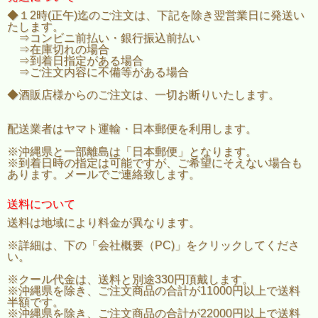
◆１2時(正午)迄のご注文は、下記を除き翌営業日に発送い
たします。
⇒コンビニ前払い・銀行振込前払い
⇒在庫切れの場合
⇒到着日指定がある場合
⇒ご注文内容に不備等がある場合
◆酒販店様からのご注文は、一切お断りいたします。
配送業者はヤマト運輸・日本郵便を利用します。
一ノ蔵を世に知らしめた金字塔。
膨らみのある穏やかな味わいと、
※沖縄県と一部離島は「日本郵便」となります。
スッキリとした後味がよく調和した辛口酒。
※到着日時の指定は可能ですが、ご希望にそえない場合も
あります。メールでご連絡致します。
■精米歩合：65％
■アルコール度数：15％台
■日本酒度：+4 ～ +6
送料について
送料は地域により料金が異なります。
【受賞歴】
・全国燗酒コンテスト 2022「お値打ちぬる燗部門」金賞
※詳細は、下の「会社概要（PC)」をクリックしてくださ
・IWC 2018「本醸造酒の部」ゴールド
い。
・IWC 2016「本醸造酒の部」ブロンズ
※クール代金は、送料と別途330円頂戴します。
・ 一ノ蔵 無鑑査本醸造 超辛口
※沖縄県を除き、ご注文商品の合計が11000円以上で送料
半額です。
※沖縄県を除き、ご注文商品の合計が22000円以上で送料