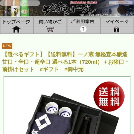
NEW
【選べるギフト】【送料無料】一ノ蔵 無鑑査本醸造
甘口・辛口・超辛口 選べる1本（720ml）＋お猪口・
前掛けセット #ギフト #御中元