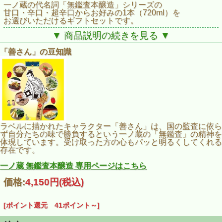
一ノ蔵の代名詞「無鑑査本醸造」シリーズの
甘口・辛口・超辛口からお好みの1本（720ml）を
お選びいただけるギフトセットです。
▼ 商品説明の続きを見る ▼
「スマイルお猪口 2個」と「一ノ蔵前掛け」を
セットにした、贈り物にぴったりの一品です。
「善さん」の豆知識
ラベルに描かれたキャラクター「善さん」は、国の監査に依ら
ず自分たちの味で勝負するという一ノ蔵の「無鑑査」の精神を
体現しています。受け取った方の心もパッと明るくしてくれる
存在です。
一ノ蔵 無鑑査本醸造 専用ページはこちら
価格:
4,150円
(税込)
[ポイント還元 41ポイント～]