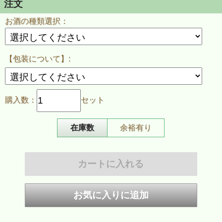
注文
お酒の種類選択：
【包装について】:
購入数：
セット
在庫数
余裕有り
一ノ蔵の代名詞「無鑑査本醸造」シリーズから、
お好みの味わいを1本お選びください。
選べる日本酒（3種類）
・ 一ノ蔵 無鑑査本醸造 甘口