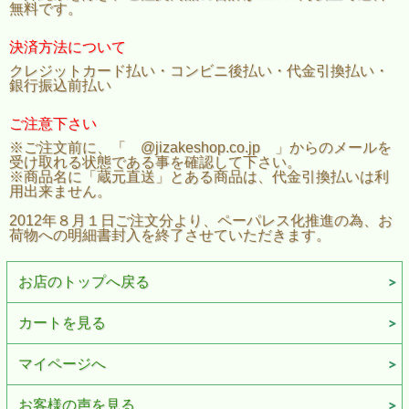
無料です。
決済方法について
クレジットカード払い・コンビニ後払い・代金引換払い・
銀行振込前払い
ご注意下さい
※ご注文前に、「 @jizakeshop.co.jp 」からのメールを
受け取れる状態である事を確認して下さい。
超辛口らしい締まりのある辛さと味わいが調和し、冷やせばクリアに、お
※商品名に「蔵元直送」とある商品は、代金引換払いは利
燗をすればふくらみが。軽快さが光る一品です。
用出来ません。
■精米歩合：65％
2012年８月１日ご注文分より、ペーパレス化推進の為、お
■アルコール度数：15％台
荷物への明細書封入を終了させていただきます。
■日本酒度：+9 ～ +10
【受賞歴】
お店のトップへ戻る
・全国燗酒コンテスト 2023「お値打ちぬる燗部門」金賞
・IWC 2022「本醸造酒の部」ブロンズ
・ロンドンサケチャレンジ 2020「本醸造酒の部」金賞
カートを見る
・全国燗酒コンテスト 2020「お値打ち熱燗部門」金賞
マイページへ
届いてすぐに楽しめる
こだわりのセット内容
お客様の声を見る