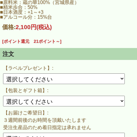
滑らかな口当たり、膨らむ旨味が一体となり、
■原料米：蔵の華100%（宮城県産）
充実した味わいを醸しています。
■精米歩合：50%
■日本酒度：+1～+3
冷やから常温、お燗でも美味しく
■アルコール分：15%台
幅広い温度体でお楽しみ頂けます。
価格:
2,100円
(税込)
この商品のラベルデザインはたちようこ氏
※ご希望の場合、瓶に貼ったラベルと同じ物を１枚プレゼン
ト致します！
[ポイント還元 21ポイント～]
※ご注文時に選択して下さい。
注文
発送までに３週間から４週間程お時間を頂戴致します。
正式な発送日につきましては、ご注文後に当店よりメールで
ご連絡致します。
【ラベルプレゼント】:
※ご決済方法を『銀行振込』でご選択いただいた場合は御入
金確認後から３～４週間後のお届けとなります。
※完全受注生産品の為、お届け日をご指定いただいても
指定日までのお届けが難しい場合が御座います。
【包装とギフト箱】:
【お届けご希望日】:
３週間前後のお時間を頂戴いたします
受注生産品のため着日指定は承れません