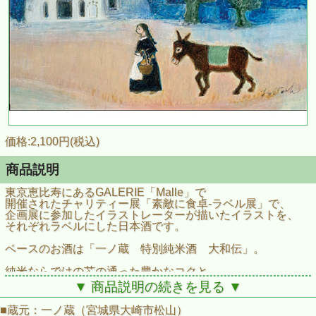
価格:2,100円(税込)
商品説明
東京恵比寿にあるGALERIE「Malle」で
開催されたチャリティー展「素敵に食卓‐ラベル展」で、
企画展に参加したイラストレーターが描いたイラストを、
それぞれラベルにした日本酒です。
ベースのお酒は「一ノ蔵 特別純米酒 大和伝」。
純米ならではの芯の通った豊かなコクと
芳醇な旨味に溢れる、
▼ 商品説明の続きを見る ▼
昔ながらの麹の香りのする数少ないお酒。
■蔵元：一ノ蔵（宮城県大崎市松山）