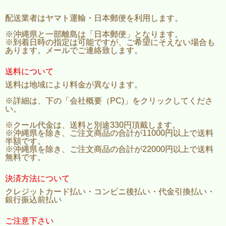
配送業者はヤマト運輸・日本郵便を利用します。
※沖縄県と一部離島は「日本郵便」となります。
※到着日時の指定は可能ですが、ご希望にそえない場合も
あります。メールでご連絡致します。
送料について
送料は地域により料金が異なります。
※詳細は、下の「会社概要（PC)」をクリックしてくださ
い。
※クール代金は、送料と別途330円頂戴します。
※沖縄県を除き、ご注文商品の合計が11000円以上で送料
半額です。
※沖縄県を除き、ご注文商品の合計が22000円以上で送料
無料です。
決済方法について
クレジットカード払い・コンビニ後払い・代金引換払い・
銀行振込前払い
ご注意下さい