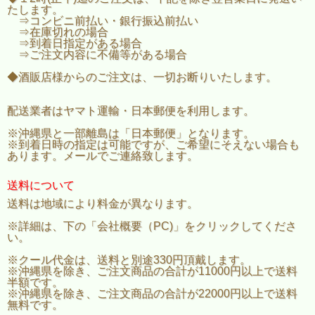
たします。
⇒コンビニ前払い・銀行振込前払い
⇒在庫切れの場合
⇒到着日指定がある場合
⇒ご注文内容に不備等がある場合
◆酒販店様からのご注文は、一切お断りいたします。
配送業者はヤマト運輸・日本郵便を利用します。
※沖縄県と一部離島は「日本郵便」となります。
※到着日時の指定は可能ですが、ご希望にそえない場合も
あります。メールでご連絡致します。
送料について
送料は地域により料金が異なります。
※詳細は、下の「会社概要（PC)」をクリックしてくださ
い。
※クール代金は、送料と別途330円頂戴します。
※沖縄県を除き、ご注文商品の合計が11000円以上で送料
半額です。
※沖縄県を除き、ご注文商品の合計が22000円以上で送料
無料です。