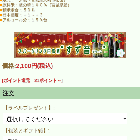
日本酒銘柄紹介
■
原料米：蔵の華１００％（宮城県産）
■
精米歩合：５０％
■
日本酒度：＋１～＋３
お酒の中身は宮城の蔵元一ノ蔵が醸す日本酒。
■
アルコール分：１５％台
「一ノ蔵 特別純米酒 大和伝（720ML)」です。
一ノ蔵のある宮城県大崎市松山町に継がれる日本刀、
「大和伝」の名を冠し、名刀のごとく磨き抜かれた
宮城県産酒造好適米「蔵の華」を１００％原料米に使用。
純米ならではの芯の通った豊かなコクと
芳醇な旨味に溢れ昔ながらの麹の香りのする数少ないお酒です。
価格:
2,100円
(税込)
滑らかな口当たり、膨らむ旨味が一体となり、
充実した味わいを醸しています。
[ポイント還元 21ポイント～]
冷やから常温、お燗でも美味しく、
幅広い温度体でお楽しみいただけます。
注文
ご注文時の注意事項
【ラベルプレゼント】:
この商品は、ご注文後にラベルを貼って出荷する受注生産式の商品です。
発送までに３週間から４週間程お時間を頂戴致します。
正式な発送日につきましては、ご注文後に当店よりメールでご連絡致しま
【包装とギフト箱】:
す。