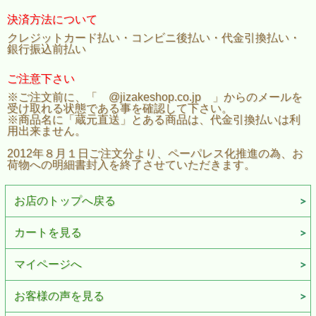
決済方法について
クレジットカード払い・コンビニ後払い・代金引換払い・
銀行振込前払い
ご注意下さい
※ご注文前に、「 @jizakeshop.co.jp 」からのメールを
受け取れる状態である事を確認して下さい。
※商品名に「蔵元直送」とある商品は、代金引換払いは利
用出来ません。
2012年８月１日ご注文分より、ペーパレス化推進の為、お
荷物への明細書封入を終了させていただきます。
お店のトップへ戻る
カートを見る
マイページへ
お客様の声を見る