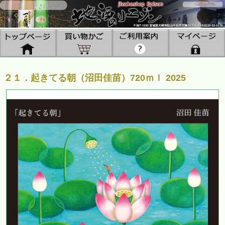
２１．起きてる朝（沼田佳苗）720ｍｌ 2025