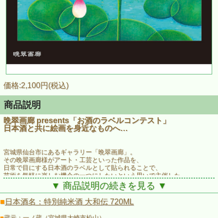
価格:2,100円(税込)
商品説明
晩翠画廊 presents「お酒のラベルコンテスト」
日本酒と共に絵画を身近なものへ…
宮城県仙台市にあるギャラリー「晩翠画廊」。
その晩翠画廊様がアート・工芸といった作品を、
日常で目にする日本酒のラベルとして貼られることで、
芸術を気軽に楽しむ機会の一つにしたいという思いで主催した
「お酒のラベル展」で入選した作品をそれぞれラベルにしました。
▼ 商品説明の続きを見る ▼
※当画廊は宮城・東北の作家を中心に
■
日本酒名：特別純米酒 大和伝 720ML
絵画・彫刻・工芸などの作品展示を企画しています
■
蔵元：一ノ蔵（宮城県大崎市松山）