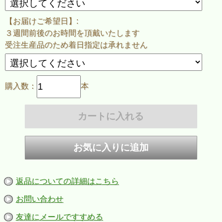
※ご決済方法を『銀行振込』でご選択いただいた場合は
御入金確認後３～４週間後のお届けとなります
【お届けご希望日】:
※完全受注生産品の為、お届け日をご指定をいただきましても、
指定日までのお届けが難しい場合がございます。
３週間前後のお時間を頂戴いたします
受注生産品のため着日指定は承れません
※ご希望のお客様には、保存用に別途ラベルを1枚、商品と一緒にお届け
します。
ご注文時にラベルの要・不要を選択して下さい。
購入数：
本
作者紹介
●ラベルデザイン：沼田佳苗 氏
返品についての詳細はこちら
お問い合わせ
友達にメールですすめる