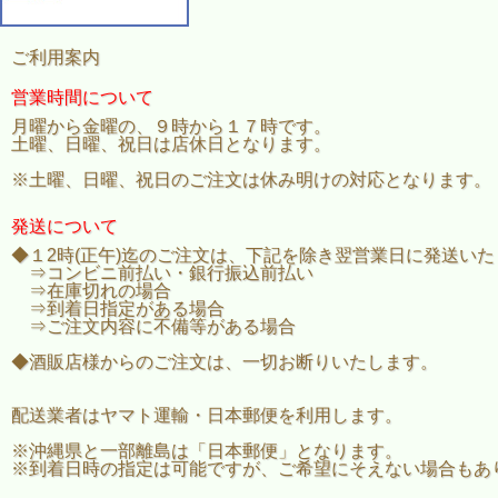
ご利用案内
営業時間について
月曜から金曜の、９時から１７時です。
土曜、日曜、祝日は店休日となります。
※土曜、日曜、祝日のご注文は休み明けの対応となります。
発送について
◆１2時(正午)迄のご注文は、下記を除き翌営業日に発送い
⇒コンビニ前払い・銀行振込前払い
⇒在庫切れの場合
⇒到着日指定がある場合
⇒ご注文内容に不備等がある場合
◆酒販店様からのご注文は、一切お断りいたします。
配送業者はヤマト運輸・日本郵便を利用します。
※沖縄県と一部離島は「日本郵便」となります。
※到着日時の指定は可能ですが、ご希望にそえない場合もあ