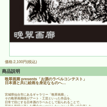
価格:2,100円(税込)
商品説明
晩翠画廊 presents「お酒のラベルコンテスト」
日本酒と共に絵画を身近なものへ…
宮城県仙台市にあるギャラリー「晩翠画廊」。
その晩翠画廊様がアート・工芸といった作品を、
日常で目にする日本酒のラベルとして貼られることで、
芸術を気軽に楽しむ機会の一つにしたいという思いで主催した