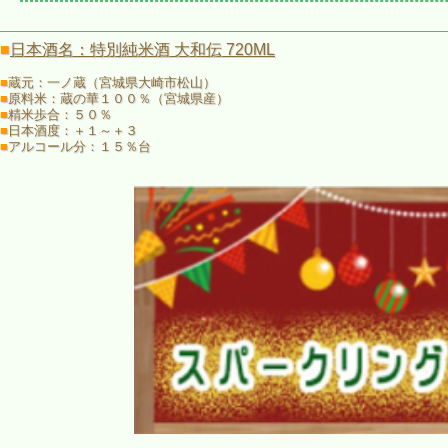
「お酒のラベル展」で入選した作品をそれぞれラベルにしました。
※当画廊は宮城・東北の作家を中心に
■
日本酒名：特別純米酒 大和伝 720ML
絵画・彫刻・工芸などの作品展示を企画しています
■
蔵元：一ノ蔵（宮城県大崎市松山）
日本酒銘柄紹介
■
原料米：蔵の華１００％（宮城県産）
■
精米歩合：５０％
■
日本酒度：＋１～＋３
お酒の中身は宮城の蔵元一ノ蔵が醸す日本酒。
■
アルコール分：１５％台
「一ノ蔵 特別純米酒 大和伝（720ML)」です。
一ノ蔵のある宮城県大崎市松山町に継がれる日本刀、
「大和伝」の名を冠し、名刀のごとく磨き抜かれた
宮城県産酒造好適米「蔵の華」を１００％原料米に使用。
純米ならではの芯の通った豊かなコクと
芳醇な旨味に溢れ昔ながらの麹の香りのする数少ないお酒です。
滑らかな口当たり、膨らむ旨味が一体となり、
充実した味わいを醸しています。
冷やから常温、お燗でも美味しく、
幅広い温度体でお楽しみいただけます。
ご注文時の注意事項
この商品は、ご注文後にラベルを貼って出荷する受注生産式の商品です