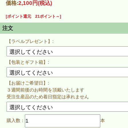
価格:
2,100円
(税込)
発送までに３週間から４週間程お時間を頂戴致します。
正式な発送日につきましては、ご注文後に当店よりメールでご連絡致し
[ポイント還元 21ポイント～]
※ご決済方法を『銀行振込』でご選択いただいた場合は
御入金確認後３～４週間後のお届けとなります
注文
※完全受注生産品の為、お届け日をご指定をいただきましても、
指定日までのお届けが難しい場合がございます。
【ラベルプレゼント】:
※ご希望のお客様には、保存用に別途ラベルを1枚、商品と一緒にお届け
ご注文時にラベルの要・不要を選択して下さい。
【包装とギフト箱】:
作者紹介
●ラベルデザイン：熊谷祥徳 氏
【お届けご希望日】:
３週間前後のお時間を頂戴いたします
受注生産品のため着日指定は承れません
購入数：
本