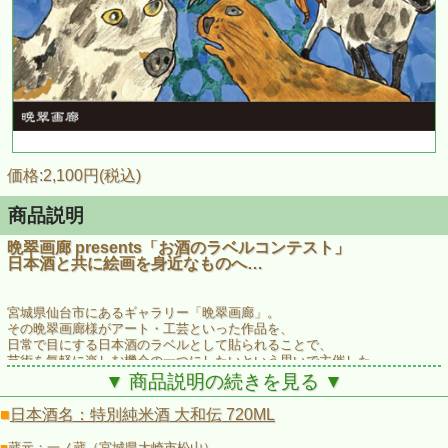
価格:2,100円(税込)
商品説明
晩翠画廊 presents「お酒のラベルコンテスト」
日本酒と共に絵画を身近なものへ…
宮城県仙台市にあるギャラリー「晩翠画廊」。
その晩翠画廊様がアート・工芸といった作品を、
日常で目にする日本酒のラベルとして貼られることで、
芸術を気軽に楽しむ機会の一つにしたいという思いで主催した
「お酒のラベル展」で入選した作品をそれぞれラベルにしました。
▼ 商品説明の続きを見る ▼
※当画廊は宮城・東北の作家を中心に
■
日本酒名：特別純米酒 大和伝 720ML
絵画・彫刻・工芸などの作品展示を企画しています
■
蔵元：一ノ蔵（宮城県大崎市松山）