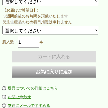
※ご決済方法を『銀行振込』でご選択いただいた場合は
御入金確認後３～４週間後のお届けとなります
【お届けご希望日】:
※完全受注生産品の為、お届け日をご指定をいただきましても、
指定日までのお届けが難しい場合がございます。
３週間前後のお時間を頂戴いたします
受注生産品のため着日指定は承れません
※ご希望のお客様には、保存用に別途ラベルを1枚、商品と一緒にお届け
します。
ご注文時にラベルの要・不要を選択して下さい。
購入数：
本
作者紹介
●ラベルデザイン：Takuma 氏
返品についての詳細はこちら
お問い合わせ
友達にメールですすめる