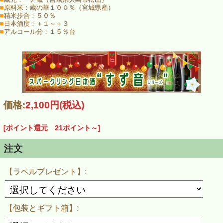
日本酒銘柄紹介
■
原料米：蔵の華１００％（宮城県産）
■
精米歩合：５０％
■
日本酒度：＋１～＋３
お酒の中身は宮城の蔵元一ノ蔵が醸す日本酒。
■
アルコール分：１５％台
「一ノ蔵 特別純米酒 大和伝（720ML)」です。
一ノ蔵のある宮城県大崎市松山町に継がれる日本刀、
「大和伝」の名を冠し、名刀のごとく磨き抜かれた
宮城県産酒造好適米「蔵の華」を１００％原料米に使用。
純米ならではの芯の通った豊かなコクと
芳醇な旨味に溢れ昔ながらの麹の香りのする数少ないお酒です。
価格:
2,100円
(税込)
滑らかな口当たり、膨らむ旨味が一体となり、
充実した味わいを醸しています。
[ポイント還元 21ポイント～]
冷やから常温、お燗でも美味しく、
幅広い温度体でお楽しみいただけます。
注文
ご注文時の注意事項
【ラベルプレゼント】:
この商品は、ご注文後にラベルを貼って出荷する受注生産式の商品です。
発送までに３週間から４週間程お時間を頂戴致します。
正式な発送日につきましては、ご注文後に当店よりメールでご連絡致しま
【包装とギフト箱】:
す。