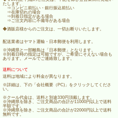
たします。
⇒コンビニ前払い・銀行振込前払い
⇒在庫切れの場合
⇒到着日指定がある場合
⇒ご注文内容に不備等がある場合
◆酒販店様からのご注文は、一切お断りいたします。
配送業者はヤマト運輸・日本郵便を利用します。
※沖縄県と一部離島は「日本郵便」となります。
※到着日時の指定は可能ですが、ご希望にそえない場合も
あります。メールでご連絡致します。
送料について
送料は地域により料金が異なります。
※詳細は、下の「会社概要（PC)」をクリックしてくださ
い。
※クール代金は、送料と別途330円頂戴します。
※沖縄県を除き、ご注文商品の合計が11000円以上で送料
半額です。
※沖縄県を除き、ご注文商品の合計が22000円以上で送料
無料です。