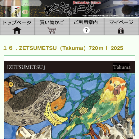
１６．ZETSUMETSU（Takuma）720ｍｌ 2025