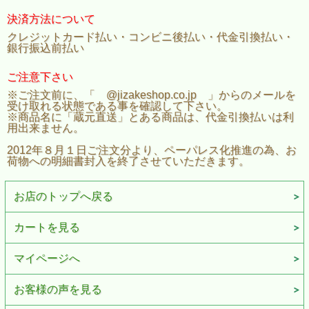
決済方法について
クレジットカード払い・コンビニ後払い・代金引換払い・
銀行振込前払い
ご注意下さい
※ご注文前に、「 @jizakeshop.co.jp 」からのメールを
受け取れる状態である事を確認して下さい。
※商品名に「蔵元直送」とある商品は、代金引換払いは利
用出来ません。
2012年８月１日ご注文分より、ペーパレス化推進の為、お
荷物への明細書封入を終了させていただきます。
お店のトップへ戻る
カートを見る
マイページへ
お客様の声を見る