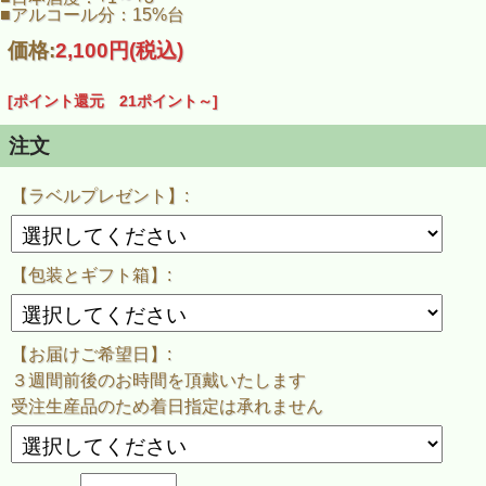
冷やから常温、お燗でも美味しく
■アルコール分：15%台
幅広い温度体でお楽しみ頂けます。
価格:
2,100円
(税込)
この商品のラベルデザインは、Matsu★Bockrin氏
※ご希望の場合、瓶に貼ったラベルと同じ物を１枚プレゼン
ト致します！
[ポイント還元 21ポイント～]
※ご注文時に選択して下さい。
注文
発送までに３週間から４週間程お時間を頂戴致します。
正式な発送日につきましては、ご注文後に当店よりメールで
ご連絡致します。
【ラベルプレゼント】:
※ご決済方法を『銀行振込』でご選択いただいた場合は御入
金確認後から１～２週間後のお届けとなります。
※完全受注生産品の為、お届け日をご指定いただいても
指定日までのお届けが難しい場合が御座います。
【包装とギフト箱】:
【お届けご希望日】:
３週間前後のお時間を頂戴いたします
受注生産品のため着日指定は承れません