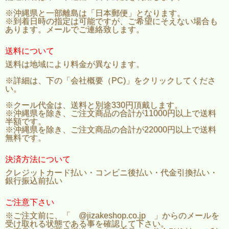
※沖縄県と一部離島は「日本郵便」となります。
※到着日時の指定は可能ですが、ご希望にそえない場合も
あります。メールでご連絡致します。
送料について
送料は地域により料金が異なります。
※詳細は、下の「会社概要（PC)」をクリックしてくださ
い。
※クール代金は、送料と別途330円頂戴します。
※沖縄県を除き、ご注文商品の合計が11000円以上で送料
半額です。
※沖縄県を除き、ご注文商品の合計が22000円以上で送料
無料です。
決済方法について
クレジットカード払い・コンビニ後払い・代金引換払い・
銀行振込前払い
ご注意下さい
※ご注文前に、「 @jizakeshop.co.jp 」からのメールを
受け取れる状態である事を確認して下さい。