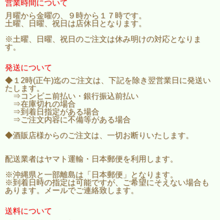
営業時間について
月曜から金曜の、９時から１７時です。
土曜、日曜、祝日は店休日となります。
※土曜、日曜、祝日のご注文は休み明けの対応となりま
す。
発送について
◆１2時(正午)迄のご注文は、下記を除き翌営業日に発送い
たします。
⇒コンビニ前払い・銀行振込前払い
⇒在庫切れの場合
⇒到着日指定がある場合
⇒ご注文内容に不備等がある場合
◆酒販店様からのご注文は、一切お断りいたします。
配送業者はヤマト運輸・日本郵便を利用します。
※沖縄県と一部離島は「日本郵便」となります。
※到着日時の指定は可能ですが、ご希望にそえない場合も
あります。メールでご連絡致します。
送料について