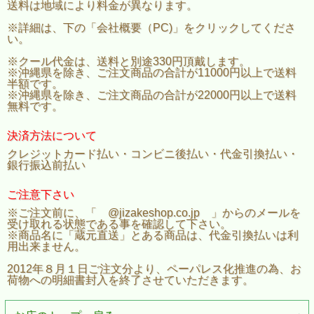
送料は地域により料金が異なります。
※詳細は、下の「会社概要（PC)」をクリックしてくださ
い。
※クール代金は、送料と別途330円頂戴します。
※沖縄県を除き、ご注文商品の合計が11000円以上で送料
半額です。
※沖縄県を除き、ご注文商品の合計が22000円以上で送料
無料です。
決済方法について
クレジットカード払い・コンビニ後払い・代金引換払い・
銀行振込前払い
ご注意下さい
※ご注文前に、「 @jizakeshop.co.jp 」からのメールを
受け取れる状態である事を確認して下さい。
※商品名に「蔵元直送」とある商品は、代金引換払いは利
用出来ません。
2012年８月１日ご注文分より、ペーパレス化推進の為、お
荷物への明細書封入を終了させていただきます。