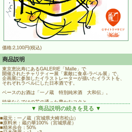
価格:2,100円(税込)
商品説明
東京恵比寿にあるGALERIE「Malle」で
開催されたチャリティー展「素敵に食卓‐ラベル展」で、
企画展に参加したイラストレーターが描いたイラストを、
それぞれラベルにした日本酒です。
ベースのお酒は「一ノ蔵 特別純米酒 大和伝」。
純米ならではの芯の通った豊かなコクと
芳醇な旨味に溢れる、
▼ 商品説明の続きを見る ▼
昔ながらの麹の香りのする数少ないお酒。
■蔵元：一ノ蔵（宮城県大崎市松山）
滑らかな口当たり、膨らむ旨味が一体となり、
■原料米：蔵の華100%（宮城県産）
充実した味わいを醸しています。
■精米歩合：50%