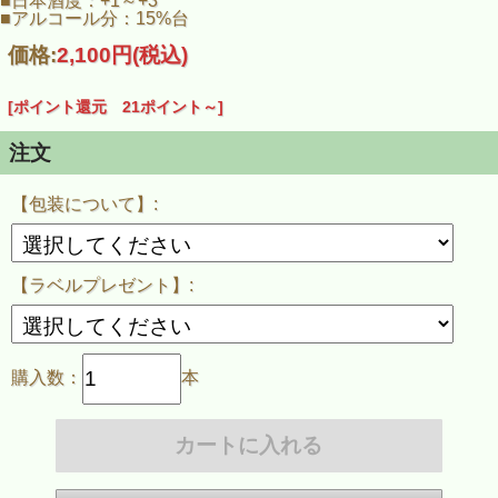
■日本酒度：+1～+3
冷やから常温、お燗でも美味しく
■アルコール分：15%台
幅広い温度体でお楽しみ頂けます。
価格:
2,100円
(税込)
この商品のラベルデザインはサイトウマサミツ氏
※ご希望の場合、瓶に貼ったラベルと同じ物を１枚プレゼン
ト致します！
[ポイント還元 21ポイント～]
※ご注文時に選択して下さい。
注文
発送までに３週間から４週間程お時間を頂戴致します。
正式な発送日につきましては、ご注文後に当店よりメールで
ご連絡致します。
【包装について】:
※ご決済方法を『銀行振込』でご選択いただいた場合は御入
金確認後から１～２週間後のお届けとなります。
※完全受注生産品の為、お届け日をご指定いただいても
指定日までのお届けが難しい場合が御座います。
【ラベルプレゼント】:
購入数：
本