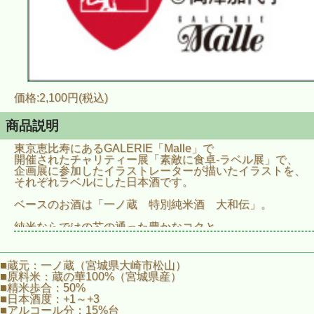
価格:2,100円(税込)
商品説明
東京恵比寿にあるGALERIE「Malle」で
開催されたチャリティー展「素敵に食卓‐ラベル展」で、
企画展に参加したイラストレーターが描いたイラストを、
それぞれラベルにした日本酒です。
ベースのお酒は「一ノ蔵 特別純米酒 大和伝」。
純米ならではの芯の通った豊かなコクと
芳醇な旨味に溢れる、
昔ながらの麹の香りのする数少ないお酒。
■蔵元：一ノ蔵（宮城県大崎市松山）
滑らかな口当たり、膨らむ旨味が一体となり、
■原料米：蔵の華100%（宮城県産）
充実した味わいを醸しています。
■精米歩合：50%
■日本酒度：+1～+3
冷やから常温、お燗でも美味しく
■アルコール分：15%台