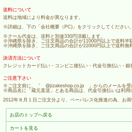
送料について
送料は地域により料金が異なります。
※詳細は、下の「会社概要（PC)」をクリックしてください
※クール代金は、送料と別途330円頂戴します。
※沖縄県を除き、ご注文商品の合計が11000円以上で送料半
※沖縄県を除き、ご注文商品の合計が22000円以上で送料無
決済方法について
クレジットカード払い・コンビニ後払い・代金引換払い・銀
ご注意下さい
※ご注文前に、「 @jizakeshop.co.jp 」からのメ
※商品名に「蔵元直送」とある商品は、代金引換払いは利用
2012年８月１日ご注文分より、ペーパレス化推進の為、お
お店のトップへ戻る
カートを見る