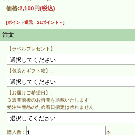
幅広い温度体でお楽しみ頂けます。
価格:
2,100円
(税込)
この商品のラベルデザインは、[岡澤加代子]氏
※ご希望の場合、瓶に貼ったラベルと同じ物を１枚プレゼ
※ご注文時に選択して下さい。
[ポイント還元 21ポイント～]
発送までに３週間から４週間程お時間を頂戴致します。
注文
正式な発送日につきましては、ご注文後に当店よりメール
※ご決済方法を『銀行振込』でご選択いただいた場合は御
【ラベルプレゼント】:
※完全受注生産品の為、お届け日をご指定いただいても
指定日までのお届けが難しい場合が御座います。
【包装とギフト箱】:
【お届けご希望日】:
３週間前後のお時間を頂戴いたします
受注生産品のため着日指定は承れません
購入数：
本