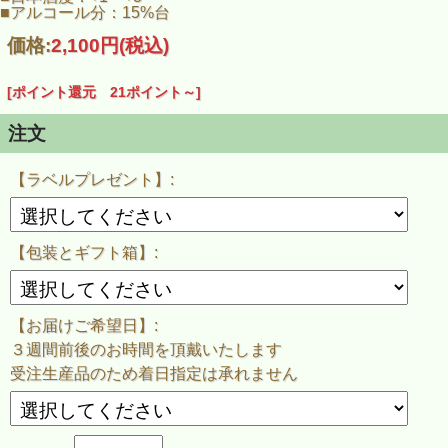
冷やから常温、お燗でも美味しく
■アルコール分：15%台
幅広い温度体でお楽しみ頂けます。
価格:
2,100円
(税込)
この商品のラベルデザインは、[小川ナオ]氏
※ご希望の場合、瓶に貼ったラベルと同じ物を１枚プレゼン
ト致します！
[ポイント還元 21ポイント～]
※ご注文時に選択して下さい。
注文
発送までに３週間から４週間程お時間を頂戴致します。
正式な発送日につきましては、ご注文後に当店よりメールで
ご連絡致します。
【ラベルプレゼント】:
※ご決済方法を『銀行振込』でご選択いただいた場合は御入
金確認後から１～２週間後のお届けとなります。
※完全受注生産品の為、お届け日をご指定いただいても
指定日までのお届けが難しい場合が御座います。
【包装とギフト箱】:
【お届けご希望日】:
３週間前後のお時間を頂戴いたします
受注生産品のため着日指定は承れません