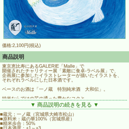
価格:2,100円(税込)
商品説明
東京恵比寿にあるGALERIE「Malle」で
開催されたチャリティー展「素敵に食卓‐ラベル展」で、
企画展に参加したイラストレーターが描いたイラストを、
それぞれラベルにした日本酒です。
ベースのお酒は「一ノ蔵 特別純米酒 大和伝」。
純米ならではの芯の通った豊かなコクと
芳醇な旨味に溢れる、
▼ 商品説明の続きを見る ▼
昔ながらの麹の香りのする数少ないお酒。
■蔵元：一ノ蔵（宮城県大崎市松山）
滑らかな口当たり、膨らむ旨味が一体となり、
■原料米：蔵の華100%（宮城県産）
充実した味わいを醸しています。
■精米歩合：50%
■日本酒度：+1～+3