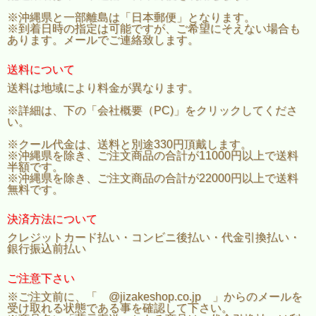
※沖縄県と一部離島は「日本郵便」となります。
※到着日時の指定は可能ですが、ご希望にそえない場合も
あります。メールでご連絡致します。
送料について
送料は地域により料金が異なります。
※詳細は、下の「会社概要（PC)」をクリックしてくださ
い。
※クール代金は、送料と別途330円頂戴します。
※沖縄県を除き、ご注文商品の合計が11000円以上で送料
半額です。
※沖縄県を除き、ご注文商品の合計が22000円以上で送料
無料です。
決済方法について
クレジットカード払い・コンビニ後払い・代金引換払い・
銀行振込前払い
ご注意下さい
※ご注文前に、「 @jizakeshop.co.jp 」からのメールを
受け取れる状態である事を確認して下さい。