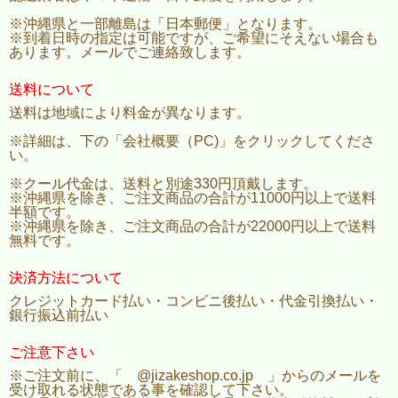
※沖縄県と一部離島は「日本郵便」となります。
※到着日時の指定は可能ですが、ご希望にそえない場合も
あります。メールでご連絡致します。
送料について
送料は地域により料金が異なります。
※詳細は、下の「会社概要（PC)」をクリックしてくださ
い。
※クール代金は、送料と別途330円頂戴します。
※沖縄県を除き、ご注文商品の合計が11000円以上で送料
半額です。
※沖縄県を除き、ご注文商品の合計が22000円以上で送料
無料です。
決済方法について
クレジットカード払い・コンビニ後払い・代金引換払い・
銀行振込前払い
ご注意下さい
※ご注文前に、「 @jizakeshop.co.jp 」からのメールを
受け取れる状態である事を確認して下さい。