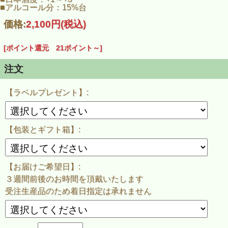
冷やから常温、お燗でも美味しく
■アルコール分：15%台
幅広い温度体でお楽しみ頂けます。
価格:
2,100円
(税込)
この商品のラベルデザインは[飯野和好]氏
※ご希望の場合、瓶に貼ったラベルと同じ物を１枚プレゼン
ト致します！
[ポイント還元 21ポイント～]
※ご注文時に選択して下さい。
注文
発送までに３週間から４週間程お時間を頂戴致します。
正式な発送日につきましては、ご注文後に当店よりメールで
ご連絡致します。
【ラベルプレゼント】:
※ご決済方法を『銀行振込』でご選択いただいた場合は御入
金確認後から１～２週間後のお届けとなります。
※完全受注生産品の為、お届け日をご指定いただいても
指定日までのお届けが難しい場合が御座います。
【包装とギフト箱】:
【お届けご希望日】:
３週間前後のお時間を頂戴いたします
受注生産品のため着日指定は承れません