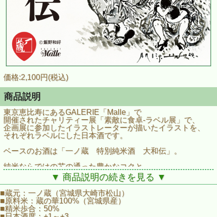
価格:2,100円(税込)
商品説明
東京恵比寿にあるGALERIE「Malle」で
開催されたチャリティー展「素敵に食卓‐ラベル展」で、
企画展に参加したイラストレーターが描いたイラストを、
それぞれラベルにした日本酒です。
ベースのお酒は「一ノ蔵 特別純米酒 大和伝」。
純米ならではの芯の通った豊かなコクと
芳醇な旨味に溢れる、
▼ 商品説明の続きを見る ▼
昔ながらの麹の香りのする数少ないお酒。
■蔵元：一ノ蔵（宮城県大崎市松山）
滑らかな口当たり、膨らむ旨味が一体となり、
■原料米：蔵の華100%（宮城県産）
充実した味わいを醸しています。
■精米歩合：50%
■日本酒度：+1～+3