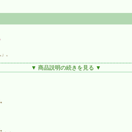
♪
ん」。
▼ 商品説明の続きを見る ▼
と
。
がですか？
。