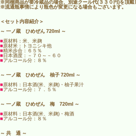
※同梱商品が要冷蔵品の場合、別途クール代(３３０円)を頂戴
※流通瓶事情により瓶色が変更になる場合もございます。
＜セット内容紹介＞
～ 一ノ蔵 ひめぜん 720ml ～
■
原材料：米、米麹
■
原材米：トヨニシキ他
■
精米歩合：６５％
■
日本酒度：－７０～－６０
■
アルコール分：８％
～ 一ノ蔵 ひめぜん 柚子 720ml ～
■
原材料：日本酒(米、米麹)・柚子果汁
■
アルコール分：７．５％
～ 一ノ蔵 ひめぜん 梅 720ml ～
■
原材料：日本酒(米、米麹)・梅酒
■
アルコール分：８％
～ 共 通 ～