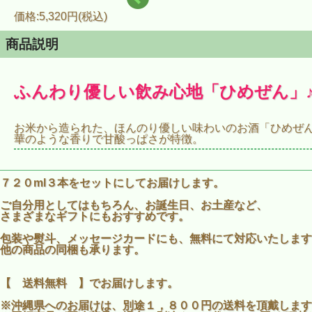
価格:5,320円(税込)
商品説明
ふんわり優しい飲み心地「ひめぜん」
お米から造られた、ほんのり優しい味わいのお酒「ひめぜ
華のような香りで甘酸っぱさが特徴。
今回は、お米のみ造ったベーシックタイプの「ひめぜん」
「ひめぜん」に柚子果汁を加えた「ひめぜん柚子」、
７２０ml３本をセットにしてお届けします。
「ひめぜん」に梅酒をブレンドした「ひめぜん梅」の
３種類をセットにしました。
ご自分用としてはもちろん、お誕生日、お土産など、
さまざまなギフトにもおすすめです。
冷やしても、ロックでも、ほんのり温めてなど、
その日の気分でいろんな飲み方が楽しめます。
包装や熨斗、メッセージカードにも、無料にて対応いたします
他の商品の同梱も承ります。
ちょっとのんびり、まったりと過ごしたいとき。
家族や友人と寛ぎのひとときを楽しみたいとき。
ほんのり、ふわりと優しい飲み心地の「ひめぜん」はいか
【 送料無料 】でお届けします。
※沖縄県へのお届けは、別途１，８００円の送料を頂戴します